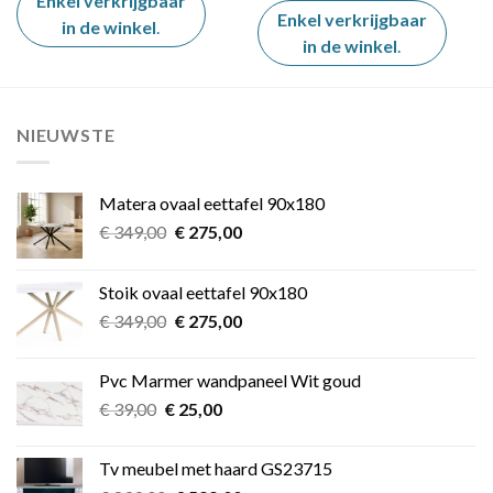
Enkel verkrijgbaar
€ 11,49.
€ 9,99.
Enkel verkrijgbaar
in de winkel
.
in de winkel
.
NIEUWSTE
Matera ovaal eettafel 90x180
Oorspronkelijke
Huidige
€
349,00
€
275,00
prijs
prijs
was:
is:
Stoik ovaal eettafel 90x180
€ 349,00.
€ 275,00.
Oorspronkelijke
Huidige
€
349,00
€
275,00
prijs
prijs
was:
is:
Pvc Marmer wandpaneel Wit goud
€ 349,00.
€ 275,00.
Oorspronkelijke
Huidige
€
39,00
€
25,00
prijs
prijs
was:
is:
Tv meubel met haard GS23715
€ 39,00.
€ 25,00.