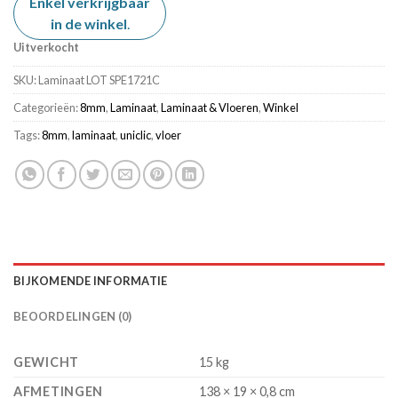
Enkel verkrijgbaar
in de winkel
.
Uitverkocht
SKU:
Laminaat LOT SPE1721C
Categorieën:
8mm
,
Laminaat
,
Laminaat & Vloeren
,
Winkel
Tags:
8mm
,
laminaat
,
uniclic
,
vloer
BIJKOMENDE INFORMATIE
BEOORDELINGEN (0)
GEWICHT
15 kg
AFMETINGEN
138 × 19 × 0,8 cm