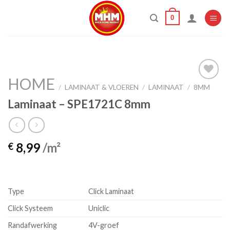
Skip
0
to
content
HOME
/
LAMINAAT & VLOEREN
/
LAMINAAT
/
8MM
Laminaat – SPE1721C 8mm
Add to
wishlist
8,99
/m²
€
Type
Click Laminaat
Click Systeem
Uniclic
Randafwerking
4V-groef