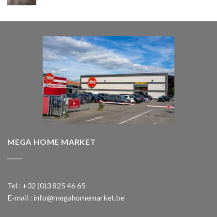
prijs
prijs
was:
is:
€ 1.850,00.
€ 1.650,00.
MEGA HOME MARKET
Tel : +32 (0)3 825 46 65
E-mail : info@megahomemarket.be