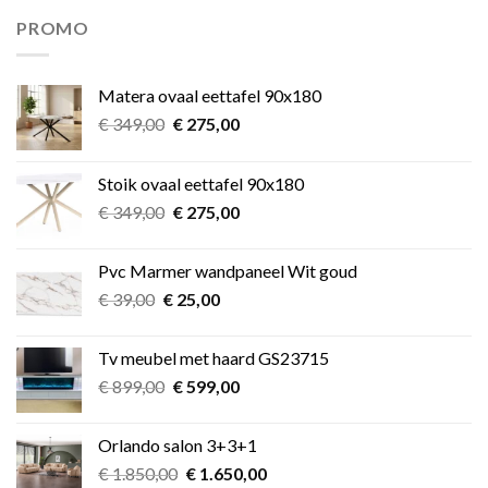
€ 11,49.
€ 9,99.
PROMO
Matera ovaal eettafel 90x180
Oorspronkelijke
Huidige
€
349,00
€
275,00
prijs
prijs
was:
is:
Stoik ovaal eettafel 90x180
€ 349,00.
€ 275,00.
Oorspronkelijke
Huidige
€
349,00
€
275,00
prijs
prijs
was:
is:
Pvc Marmer wandpaneel Wit goud
€ 349,00.
€ 275,00.
Oorspronkelijke
Huidige
€
39,00
€
25,00
prijs
prijs
was:
is:
Tv meubel met haard GS23715
€ 39,00.
€ 25,00.
Oorspronkelijke
Huidige
€
899,00
€
599,00
prijs
prijs
was:
is:
Orlando salon 3+3+1
€ 899,00.
€ 599,00.
Oorspronkelijke
Huidige
€
1.850,00
€
1.650,00