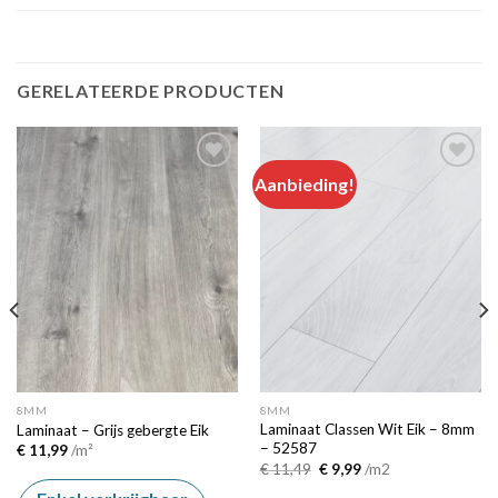
GERELATEERDE PRODUCTEN
Aanbieding!
Add to
Add to
wishlist
wishlist
8MM
8MM
Laminaat Classen Wit Eik – 8mm
Laminaat – Grijs gebergte Eik
– 52587
€
11,99
/m²
Oorspronkelijke
Huidige
€
11,49
€
9,99
/m2
prijs
prijs
was:
is: