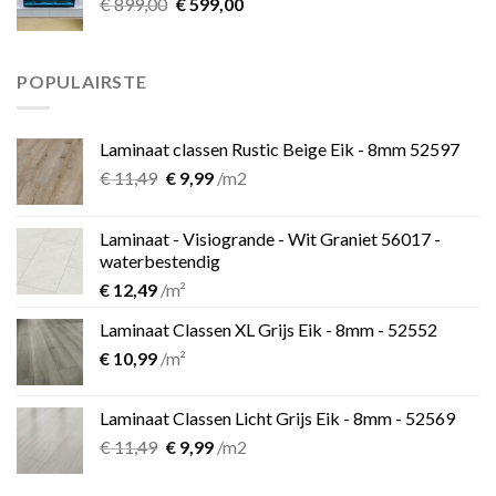
Oorspronkelijke
Huidige
€
899,00
€
599,00
prijs
prijs
was:
is:
€ 899,00.
€ 599,00.
POPULAIRSTE
Laminaat classen Rustic Beige Eik - 8mm 52597
Oorspronkelijke
Huidige
€
11,49
€
9,99
/m2
prijs
prijs
was:
is:
Laminaat - Visiogrande - Wit Graniet 56017 -
€ 11,49.
€ 9,99.
waterbestendig
€
12,49
/m²
Laminaat Classen XL Grijs Eik - 8mm - 52552
€
10,99
/m²
Laminaat Classen Licht Grijs Eik - 8mm - 52569
Oorspronkelijke
Huidige
€
11,49
€
9,99
/m2
prijs
prijs
was:
is: