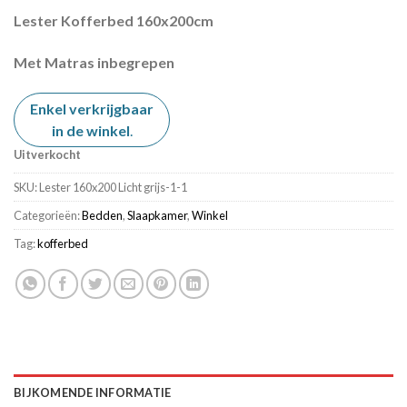
prijs
prijs
Lester Kofferbed 160x200cm
was:
is:
€ 999,00.
€ 749,00.
Met Matras inbegrepen
Enkel verkrijgbaar
in de winkel
.
Uitverkocht
SKU:
Lester 160x200 Licht grijs-1-1
Categorieën:
Bedden
,
Slaapkamer
,
Winkel
Tag:
kofferbed
BIJKOMENDE INFORMATIE