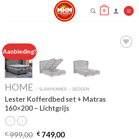
Skip
0
to
content
Aanbieding!
Add to
wishlist
HOME
/
SLAAPKAMER
/
BEDDEN
Lester Kofferdbed set + Matras
160×200 – Lichtgrijs
Oorspronkelijke
Huidige
999,00
749,00
€
€