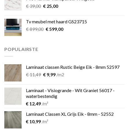
€ 349,00.
€ 275,00.
Oorspronkelijke
Huidige
€
39,00
€
25,00
prijs
prijs
was:
is:
Tv meubel met haard GS23715
€ 39,00.
€ 25,00.
Oorspronkelijke
Huidige
€
899,00
€
599,00
prijs
prijs
was:
is:
€ 899,00.
€ 599,00.
POPULAIRSTE
Laminaat classen Rustic Beige Eik - 8mm 52597
Oorspronkelijke
Huidige
€
11,49
€
9,99
/m2
prijs
prijs
was:
is:
Laminaat - Visiogrande - Wit Graniet 56017 -
€ 11,49.
€ 9,99.
waterbestendig
€
12,49
/m²
Laminaat Classen XL Grijs Eik - 8mm - 52552
€
10,99
/m²