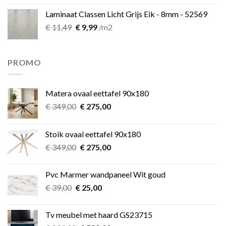
Laminaat Classen Licht Grijs Eik - 8mm - 52569
Oorspronkelijke
Huidige
€
11,49
€
9,99
/m2
prijs
prijs
was:
is:
€ 11,49.
€ 9,99.
PROMO
Matera ovaal eettafel 90x180
Oorspronkelijke
Huidige
€
349,00
€
275,00
prijs
prijs
was:
is:
Stoik ovaal eettafel 90x180
€ 349,00.
€ 275,00.
Oorspronkelijke
Huidige
€
349,00
€
275,00
prijs
prijs
was:
is:
Pvc Marmer wandpaneel Wit goud
€ 349,00.
€ 275,00.
Oorspronkelijke
Huidige
€
39,00
€
25,00
prijs
prijs
was:
is:
Tv meubel met haard GS23715
€ 39,00.
€ 25,00.