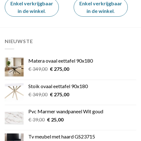
Enkel verkrijgbaar
Enkel verkrijgbaar
in de winkel
.
in de winkel
.
NIEUWSTE
Matera ovaal eettafel 90x180
Oorspronkelijke
Huidige
€
349,00
€
275,00
prijs
prijs
was:
is:
Stoik ovaal eettafel 90x180
€ 349,00.
€ 275,00.
Oorspronkelijke
Huidige
€
349,00
€
275,00
prijs
prijs
was:
is:
Pvc Marmer wandpaneel Wit goud
€ 349,00.
€ 275,00.
Oorspronkelijke
Huidige
€
39,00
€
25,00
prijs
prijs
was:
is:
Tv meubel met haard GS23715
€ 39,00.
€ 25,00.