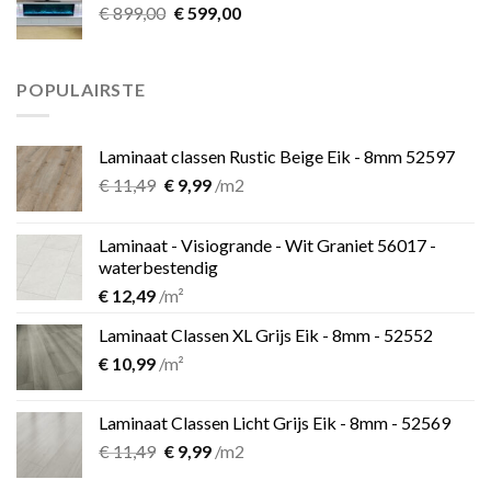
Oorspronkelijke
Huidige
€
899,00
€
599,00
prijs
prijs
was:
is:
€ 899,00.
€ 599,00.
POPULAIRSTE
Laminaat classen Rustic Beige Eik - 8mm 52597
Oorspronkelijke
Huidige
€
11,49
€
9,99
/m2
prijs
prijs
was:
is:
Laminaat - Visiogrande - Wit Graniet 56017 -
€ 11,49.
€ 9,99.
waterbestendig
€
12,49
/m²
Laminaat Classen XL Grijs Eik - 8mm - 52552
€
10,99
/m²
Laminaat Classen Licht Grijs Eik - 8mm - 52569
Oorspronkelijke
Huidige
€
11,49
€
9,99
/m2
prijs
prijs