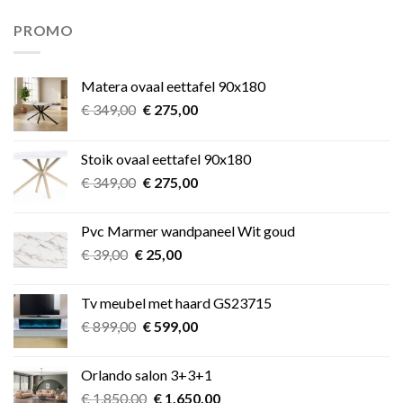
was:
is:
€ 11,49.
€ 9,99.
PROMO
Matera ovaal eettafel 90x180
Oorspronkelijke
Huidige
€
349,00
€
275,00
prijs
prijs
was:
is:
Stoik ovaal eettafel 90x180
€ 349,00.
€ 275,00.
Oorspronkelijke
Huidige
€
349,00
€
275,00
prijs
prijs
was:
is:
Pvc Marmer wandpaneel Wit goud
€ 349,00.
€ 275,00.
Oorspronkelijke
Huidige
€
39,00
€
25,00
prijs
prijs
was:
is:
Tv meubel met haard GS23715
€ 39,00.
€ 25,00.
Oorspronkelijke
Huidige
€
899,00
€
599,00
prijs
prijs
was:
is:
Orlando salon 3+3+1
€ 899,00.
€ 599,00.
Oorspronkelijke
Huidige
€
1.850,00
€
1.650,00