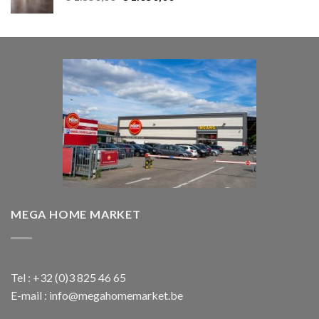
prijs
prijs
was:
is:
€ 1.850,00.
€ 1.650,00.
MEGA HOME MARKET
Tel : +32 (0)3 825 46 65
E-mail : info@megahomemarket.be