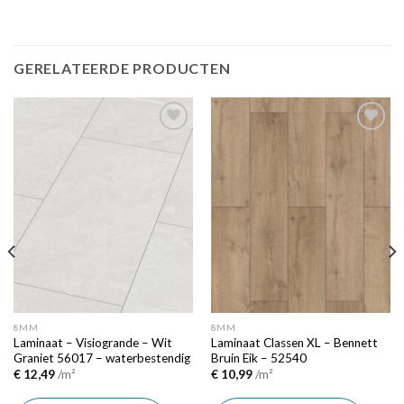
GERELATEERDE PRODUCTEN
Add to
Add to
wishlist
wishlist
8MM
8MM
Laminaat – Visiogrande – Wit
Laminaat Classen XL – Bennett
Graniet 56017 – waterbestendig
Bruin Eik – 52540
€
12,49
/m²
€
10,99
/m²