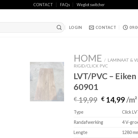
CONTACT
FAQs
Weglot switcher
LOGIN
CONTACT
09:0
HOME
/
LAMINAAT & V
RIGID/CLICK PVC
LVT/PVC – Eiken 
Add to
60901
wishlist
Oorspronke
Hui
19,99
14,99
/m²
€
€
prijs
prij
Type
Click L
was:
is:
€ 19,99.
€ 14
Randafwerking
4 V-gro
Lengte
1280 m