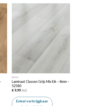
 to
Add to
ist
wishlist
8MM
–
Laminaat Classen Grijs Mix Eik – 8mm –
52580
€
9,99
/m2
Enkel verkrijgbaar