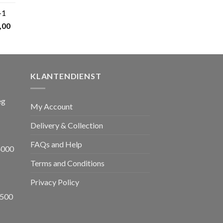
prijs
+1
s:
nkelijke
Huidige
,00
€ 599,00.
prijs
is:
,00.
€ 1.650,00.
KLANTENDIENST
eg
My Account
Delivery & Collection
FAQs and Help
4000
Terms and Conditions
Privacy Policy
8500