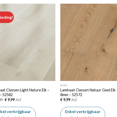
ieding!
Add to
Add
wishlist
wishl
8MM
aat Classen Light Nature Eik –
Laminaat Classen Natuur Geel Eik 
– 52582
8mm – 52572
Oorspronkelijke
Huidige
49
€
9,99
/m2
€
9,99
/m2
prijs
prijs
was:
is:
€ 11,49.
€ 9,99.
kel verkrijgbaar
Enkel verkrijgbaar