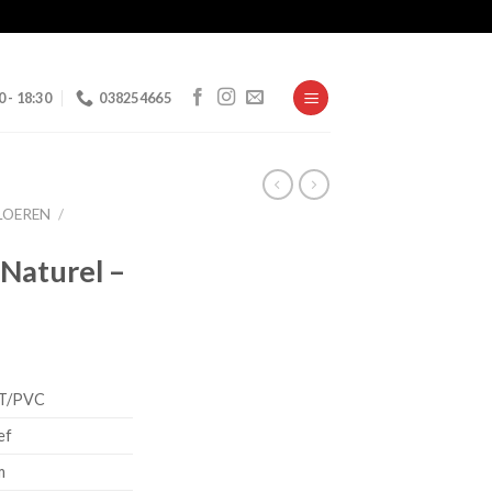
0 - 18:30
038254665
LOEREN
/
Naturel –
lijke
dige
s
VT/PVC
,99.
ef
m