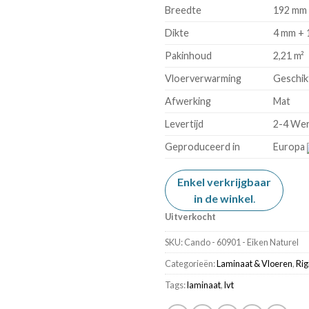
Breedte
192 mm
Dikte
4 mm + 
Pakinhoud
2,21 m²
Vloerverwarming
Geschik
Afwerking
Mat
Levertijd
2-4 We
Geproduceerd in
Europa
Enkel verkrijgbaar
in de winkel
.
Uitverkocht
SKU:
Cando - 60901 - Eiken Naturel
Categorieën:
Laminaat & Vloeren
,
Rig
Tags:
laminaat
,
lvt