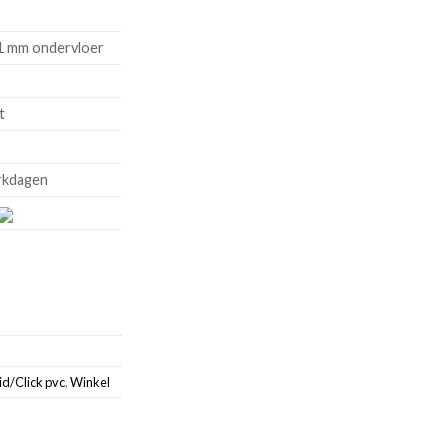
1 mm ondervloer
t
rkdagen
id/Click pvc
,
Winkel