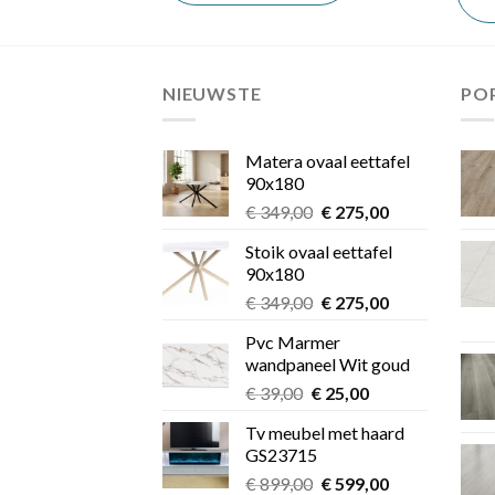
NIEUWSTE
PO
Matera ovaal eettafel
90x180
Oorspronkelijke
Huidige
€
349,00
€
275,00
prijs
prijs
Stoik ovaal eettafel
was:
is:
90x180
€ 349,00.
€ 275,00.
Oorspronkelijke
Huidige
€
349,00
€
275,00
prijs
prijs
Pvc Marmer
was:
is:
wandpaneel Wit goud
€ 349,00.
€ 275,00.
Oorspronkelijke
Huidige
€
39,00
€
25,00
prijs
prijs
Tv meubel met haard
was:
is:
GS23715
€ 39,00.
€ 25,00.
Oorspronkelijke
Huidige
€
899,00
€
599,00