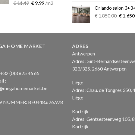
Oorspronkelijke
Huidige
€
11,49
€
9,99
/m2
prijs
Orlando salon 3+3
prijs
prijs
was:
i
was:
is:
Oorspro
€
1.850,00
€ 899,00.
€
1.650
€ 11,49.
€ 9,99.
prijs
was:
€ 1.850
GA HOME MARKET
ADRES
Antwerpen
Adres : Sint-Bernardsesteenw
323/325, 2660 Antwerpen
: +32 (0)3 825 46 65
il :
Liège
o@megahomemarket.be
Adres :Chau. de Tongres 350, 
Liège
 NUMMER: BE0448.626.978
Kortrijk
Adres: Gentsesteenweg 105, 
Kortrijk