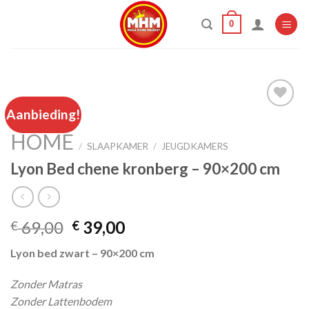
Skip
0
to
content
Aanbieding!
HOME
Add to
/
SLAAPKAMER
/
JEUGDKAMERS
wishlist
Lyon Bed chene kronberg – 90×200 cm
Oorspronkelijke
Huidige
69,00
39,00
€
€
prijs
prijs
Lyon bed zwart – 90×200 cm
was:
is:
€ 69,00.
€ 39,00.
Zonder Matras
Zonder Lattenbodem