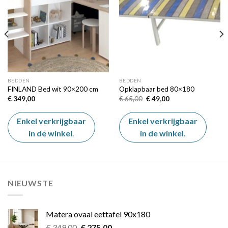
wishlist
wishlist
BEDDEN
BEDDEN
FINLAND Bed wit 90×200 cm
Opklapbaar bed 80×180
Oorspronkelijke
Huidige
€
349,00
€
65,00
€
49,00
prijs
prijs
was:
is:
€ 65,00.
€ 49,00.
Enkel verkrijgbaar
Enkel verkrijgbaar
in de winkel
.
in de winkel
.
NIEUWSTE
Matera ovaal eettafel 90x180
Oorspronkelijke
Huidige
€
349,00
€
275,00