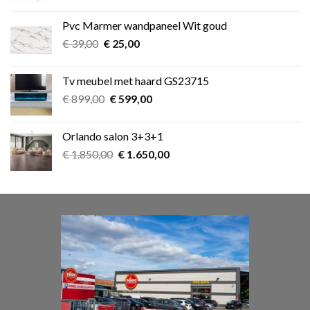
prijs
prijs
was:
is:
Pvc Marmer wandpaneel Wit goud
€ 349,00.
€ 275,00.
Oorspronkelijke
Huidige
€
39,00
€
25,00
prijs
prijs
was:
is:
Tv meubel met haard GS23715
€ 39,00.
€ 25,00.
Oorspronkelijke
Huidige
€
899,00
€
599,00
prijs
prijs
was:
is:
Orlando salon 3+3+1
€ 899,00.
€ 599,00.
Oorspronkelijke
Huidige
€
1.850,00
€
1.650,00
prijs
prijs
was:
is:
€ 1.850,00.
€ 1.650,00.