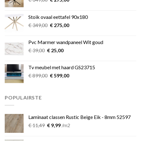
prijs
prijs
was:
is:
Stoik ovaal eettafel 90x180
€ 349,00.
€ 275,00.
Oorspronkelijke
Huidige
€
349,00
€
275,00
prijs
prijs
was:
is:
Pvc Marmer wandpaneel Wit goud
€ 349,00.
€ 275,00.
Oorspronkelijke
Huidige
€
39,00
€
25,00
prijs
prijs
was:
is:
Tv meubel met haard GS23715
€ 39,00.
€ 25,00.
Oorspronkelijke
Huidige
€
899,00
€
599,00
prijs
prijs
was:
is:
€ 899,00.
€ 599,00.
POPULAIRSTE
Laminaat classen Rustic Beige Eik - 8mm 52597
Oorspronkelijke
Huidige
€
11,49
€
9,99
/m2
prijs
prijs
was:
is: