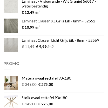
Laminaat - Visiogrande - Wit Graniet 56017 -
€ 11,49.
€ 9,99.
waterbestendig
€
12,49
/m²
Laminaat Classen XL Grijs Eik - 8mm - 52552
€
10,99
/m²
Laminaat Classen Licht Grijs Eik - 8mm - 52569
Oorspronkelijke
Huidige
€
11,49
€
9,99
/m2
prijs
prijs
was:
is:
€ 11,49.
€ 9,99.
PROMO
Matera ovaal eettafel 90x180
Oorspronkelijke
Huidige
€
349,00
€
275,00
prijs
prijs
was:
is:
Stoik ovaal eettafel 90x180
€ 349,00.
€ 275,00.
Oorspronkelijke
Huidige
€
349,00
€
275,00