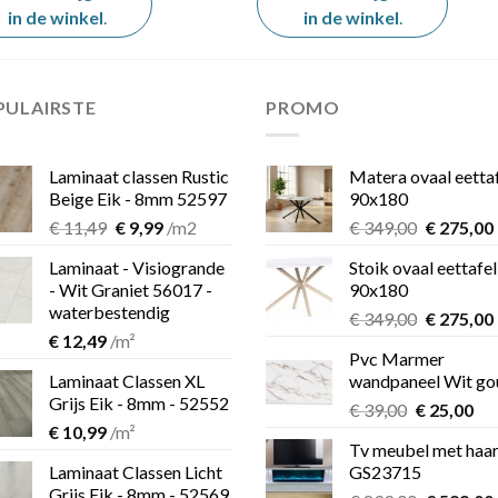
in de winkel
.
in de winkel
.
PULAIRSTE
PROMO
Laminaat classen Rustic
Matera ovaal eetta
Beige Eik - 8mm 52597
90x180
Oorspronkelijke
Huidige
Oorspron
€
11,49
€
9,99
/m2
€
349,00
€
275,00
prijs
prijs
prijs
Laminaat - Visiogrande
Stoik ovaal eettafel
was:
is:
was:
i
- Wit Graniet 56017 -
90x180
€ 11,49.
€ 9,99.
€ 349,00.
waterbestendig
Oorspron
€
349,00
€
275,00
€
12,49
/m²
prijs
Pvc Marmer
was:
i
Laminaat Classen XL
wandpaneel Wit go
€ 349,00.
Grijs Eik - 8mm - 52552
Oorspronk
Hu
€
39,00
€
25,00
€
10,99
/m²
prijs
pri
Tv meubel met haa
was:
is:
Laminaat Classen Licht
GS23715
€ 39,00.
€ 2
Grijs Eik - 8mm - 52569