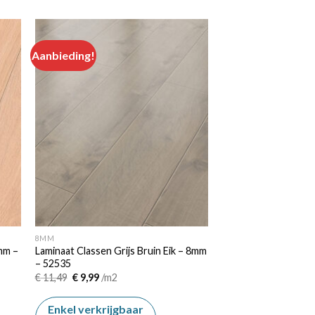
Aanbieding!
 to
Add to
ist
wishlist
8MM
8mm –
Laminaat Classen Grijs Bruin Eik – 8mm
– 52535
Oorspronkelijke
Huidige
€
11,49
€
9,99
/m2
prijs
prijs
was:
is:
€ 11,49.
€ 9,99.
Enkel verkrijgbaar