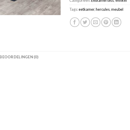
Categorieën:
Eetkamersets
,
Winkel
Tags:
eetkamer
,
hercules
,
meubel
BEOORDELINGEN (0)