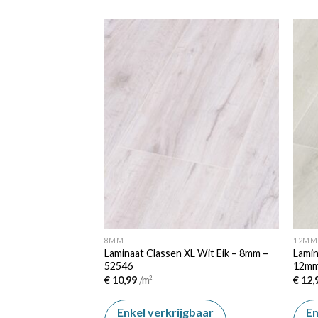
Add to
Add to
wishlist
wishlist
8MM
12MM
stic Beige Eik –
Laminaat Classen XL Wit Eik – 8mm –
Lamin
52546
12m
elijke
ige
€
10,99
/m²
€
12,
99.
gbaar
Enkel verkrijgbaar
En