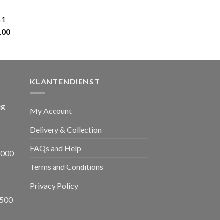
kelijke
Huidige
prijs
+1
s:
nkelijke
Huidige
,00
€ 599,00.
prijs
is:
,00.
€ 1.650,00.
KLANTENDIENST
eg
My Account
Delivery & Collection
FAQs and Help
4000
Terms and Conditions
Privacy Policy
8500