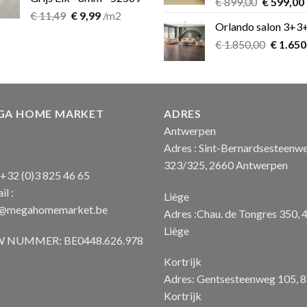
Oorspron
€
899,00
€
599,00
Oorspronkelijke
Huidige
€
11,49
€
9,99
/m2
prijs
Orlando salon 3+3
prijs
prijs
was:
i
was:
is:
Oorspro
€
1.850,00
€ 899,00.
€
1.650
€ 11,49.
€ 9,99.
prijs
was:
€ 1.850
GA HOME MARKET
ADRES
Antwerpen
Adres : Sint-Bernardsesteenw
323/325, 2660 Antwerpen
: +32 (0)3 825 46 65
il :
Liège
o@megahomemarket.be
Adres :Chau. de Tongres 350, 
Liège
 NUMMER: BE0448.626.978
Kortrijk
Adres: Gentsesteenweg 105, 
Kortrijk