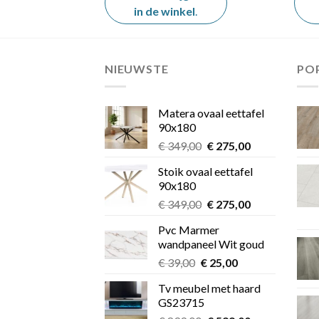
el
.
in de winkel
.
NIEUWSTE
PO
Matera ovaal eettafel
90x180
Oorspronkelijke
Huidige
€
349,00
€
275,00
prijs
prijs
Stoik ovaal eettafel
was:
is:
90x180
€ 349,00.
€ 275,00.
Oorspronkelijke
Huidige
€
349,00
€
275,00
prijs
prijs
Pvc Marmer
was:
is:
wandpaneel Wit goud
€ 349,00.
€ 275,00.
Oorspronkelijke
Huidige
€
39,00
€
25,00
prijs
prijs
Tv meubel met haard
was:
is:
GS23715
€ 39,00.
€ 25,00.