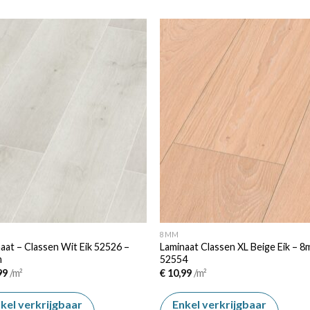
Add to
Add
wishlist
wishl
8MM
aat – Classen Wit Eik 52526 –
Laminaat Classen XL Beige Eik – 
m
52554
99
/m²
€
10,99
/m²
kel verkrijgbaar
Enkel verkrijgbaar