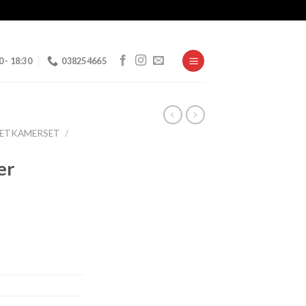
0 - 18:30
038254665
EETKAMERSET
/
er