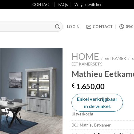
CONTACT
FAQs
Weglot switcher
LOGIN
CONTACT
09:0
HOME
/
EETKAMER
/
EETKAMERSETS
Mathieu Eetkam
Add to
wishlist
1.650,00
€
Enkel verkrijgbaar
in de winkel
.
Uitverkocht
SKU:
Mathieu Eetkamer