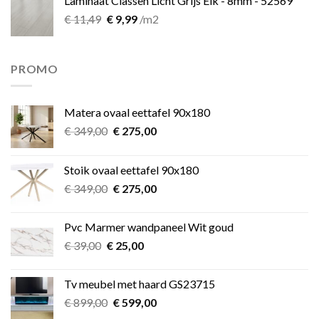
Laminaat Classen Licht Grijs Eik - 8mm - 52569
Oorspronkelijke
Huidige
€
11,49
€
9,99
/m2
prijs
prijs
was:
is:
€ 11,49.
€ 9,99.
PROMO
Matera ovaal eettafel 90x180
Oorspronkelijke
Huidige
€
349,00
€
275,00
prijs
prijs
was:
is:
Stoik ovaal eettafel 90x180
€ 349,00.
€ 275,00.
Oorspronkelijke
Huidige
€
349,00
€
275,00
prijs
prijs
was:
is:
Pvc Marmer wandpaneel Wit goud
€ 349,00.
€ 275,00.
Oorspronkelijke
Huidige
€
39,00
€
25,00
prijs
prijs
was:
is:
Tv meubel met haard GS23715
€ 39,00.
€ 25,00.
Oorspronkelijke
Huidige
€
899,00
€
599,00
prijs
prijs