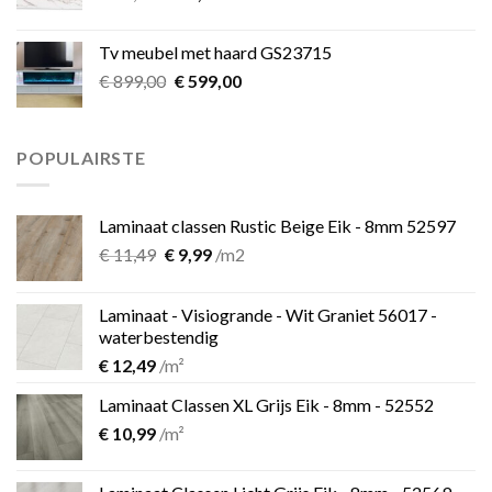
prijs
prijs
was:
is:
Tv meubel met haard GS23715
€ 39,00.
€ 25,00.
Oorspronkelijke
Huidige
€
899,00
€
599,00
prijs
prijs
was:
is:
€ 899,00.
€ 599,00.
POPULAIRSTE
Laminaat classen Rustic Beige Eik - 8mm 52597
Oorspronkelijke
Huidige
€
11,49
€
9,99
/m2
prijs
prijs
was:
is:
Laminaat - Visiogrande - Wit Graniet 56017 -
€ 11,49.
€ 9,99.
waterbestendig
€
12,49
/m²
Laminaat Classen XL Grijs Eik - 8mm - 52552
€
10,99
/m²