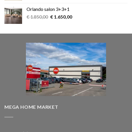
was:
is:
Orlando salon 3+3+1
€ 899,00.
€ 599,00.
Oorspronkelijke
Huidige
€
1.850,00
€
1.650,00
prijs
prijs
was:
is:
€ 1.850,00.
€ 1.650,00.
MEGA HOME MARKET