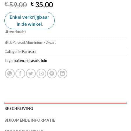
Oorspronkelijke
Huidige
59,00
35,00
€
€
prijs
prijs
Enkel verkrijgbaar
was:
is:
in de winkel
€ 59,00.
.
€ 35,00.
Uitverkocht
SKU:
Parasol Aluminium - Zwart
Categorie:
Parasols
Tags:
buiten
,
parasols
,
tuin
BESCHRIJVING
BIJKOMENDE INFORMATIE