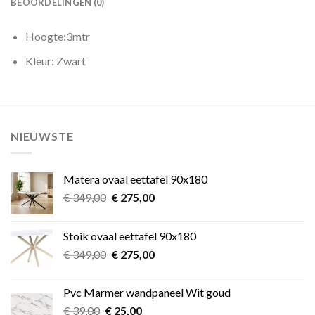
BEOORDELINGEN (0)
Hoogte:3mtr
Kleur: Zwart
NIEUWSTE
Matera ovaal eettafel 90x180
Oorspronkelijke
Huidige
€
349,00
€
275,00
prijs
prijs
was:
is:
Stoik ovaal eettafel 90x180
€ 349,00.
€ 275,00.
Oorspronkelijke
Huidige
€
349,00
€
275,00
prijs
prijs
was:
is:
Pvc Marmer wandpaneel Wit goud
€ 349,00.
€ 275,00.
Oorspronkelijke
Huidige
€
39,00
€
25,00