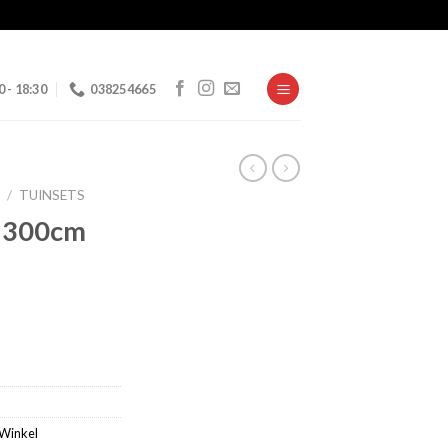
0 - 18:30
038254665
N
/
TUINSETS
– 300cm
Winkel