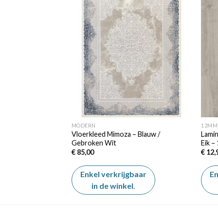
Add to
Add to
wishlist
wishlist
MODERN
12MM
n Middeleeuws Eik
Vloerkleed Mimoza – Blauw /
Lamin
– 8mm – 52349
Gebroken Wit
Eik –
€
85,00
€
12,
gbaar
Enkel verkrijgbaar
En
el
.
in de winkel
.