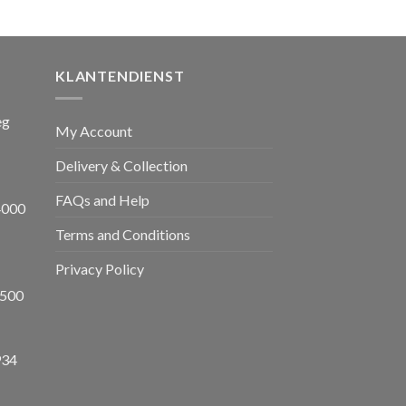
prijs
is:
,00.
€ 1.650,00.
KLANTENDIENST
eg
My Account
Delivery & Collection
FAQs and Help
4000
Terms and Conditions
Privacy Policy
8500
934