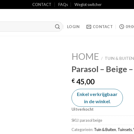
CONTACT
FAQs
Weglot switcher
LOGIN
CONTACT
09:0
HOME
/
TUIN & BUITE
Parasol – Beige 
Add to
45,00
€
wishlist
Enkel verkrijgbaar
in de winkel
.
Uitverkocht
SKU:
parasol beige
Categorieën:
Tuin & Buiten
,
Tuinsets
,