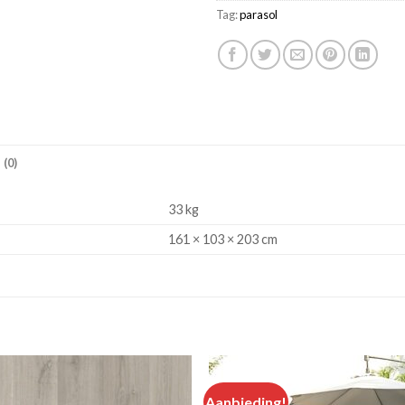
Tag:
parasol
(0)
33 kg
161 × 103 × 203 cm
Aanbieding!