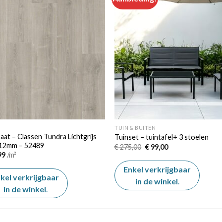
Add to
Add
wishlist
wishl
TUIN & BUITEN
aat – Classen Tundra Lichtgrijs
Tuinset – tuintafel+ 3 stoelen
 12mm – 52489
Oorspronkelijke
Huidige
€
275,00
€
99,00
prijs
prijs
99
/m²
was:
is:
€ 275,00.
€ 99,00.
Enkel verkrijgbaar
kel verkrijgbaar
in de winkel
.
in de winkel
.