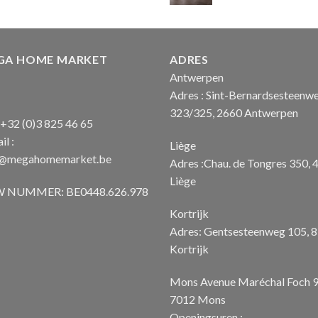
€ 11,49.
€ 9,99.
prijs
was:
€ 1.850
GA HOME MARKET
ADRES
Antwerpen
Adres : Sint-Bernardsesteenw
323/325, 2660 Antwerpen
: +32 (0)3 825 46 65
il :
Liège
o@megahomemarket.be
Adres :Chau. de Tongres 350, 
Liège
 NUMMER: BE0448.626.978
Kortrijk
Adres: Gentsesteenweg 105, 
Kortrijk
Mons Avenue Maréchal Foch 
7012 Mons
Openingsuren :