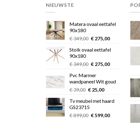
NIEUWSTE
PO
Matera ovaal eettafel
90x180
Oorspronkelijke
Huidige
€
349,00
€
275,00
prijs
prijs
Stoik ovaal eettafel
was:
is:
90x180
€ 349,00.
€ 275,00.
Oorspronkelijke
Huidige
€
349,00
€
275,00
prijs
prijs
Pvc Marmer
was:
is:
wandpaneel Wit goud
€ 349,00.
€ 275,00.
Oorspronkelijke
Huidige
€
39,00
€
25,00
prijs
prijs
Tv meubel met haard
was:
is:
GS23715
€ 39,00.
€ 25,00.
Oorspronkelijke
Huidige
€
899,00
€
599,00
prijs
prijs
was:
is:
€ 899,00.
€ 599,00.