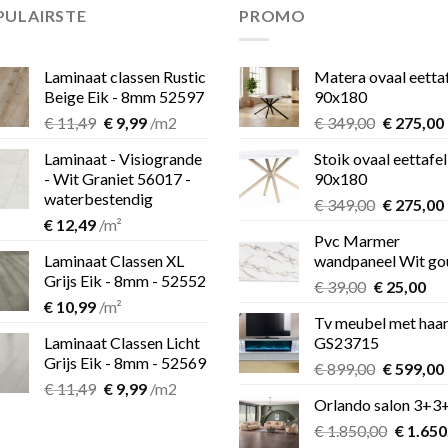
PULAIRSTE
PROMO
Laminaat classen Rustic
Matera ovaal eetta
Beige Eik - 8mm 52597
90x180
Oorspronkelijke
Huidige
Oorspron
€
11,49
€
9,99
/m2
€
349,00
€
275,00
prijs
prijs
prijs
Laminaat - Visiogrande
Stoik ovaal eettafel
was:
is:
was:
i
- Wit Graniet 56017 -
90x180
€ 11,49.
€ 9,99.
€ 349,00.
waterbestendig
Oorspron
€
349,00
€
275,00
€
12,49
/m²
prijs
Pvc Marmer
was:
i
Laminaat Classen XL
wandpaneel Wit go
€ 349,00.
Grijs Eik - 8mm - 52552
Oorspronk
Hu
€
39,00
€
25,00
€
10,99
/m²
prijs
pri
Tv meubel met haa
was:
is:
Laminaat Classen Licht
GS23715
€ 39,00.
€ 2
Grijs Eik - 8mm - 52569
Oorspron
€
899,00
€
599,00
Oorspronkelijke
Huidige
€
11,49
€
9,99
/m2
prijs
Orlando salon 3+3
prijs
prijs
was:
i
was:
is:
Oorspro
€
1.850,00
€ 899,00.
€
1.650