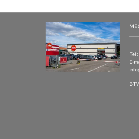
ME
Tel 
E-ma
inf
BTW