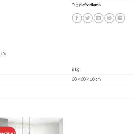
Tag:
plafondlamp
(0)
8 kg
60 × 60 × 10 cm
ieding!