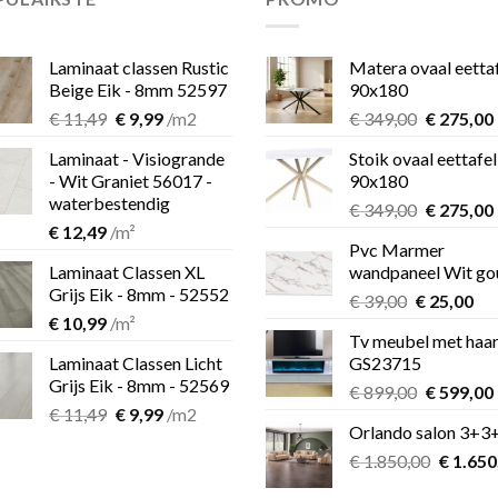
Laminaat classen Rustic
Matera ovaal eetta
Beige Eik - 8mm 52597
90x180
Oorspronkelijke
Huidige
Oorspron
€
11,49
€
9,99
/m2
€
349,00
€
275,00
prijs
prijs
prijs
Laminaat - Visiogrande
Stoik ovaal eettafel
was:
is:
was:
i
- Wit Graniet 56017 -
90x180
€ 11,49.
€ 9,99.
€ 349,00.
waterbestendig
Oorspron
€
349,00
€
275,00
€
12,49
/m²
prijs
Pvc Marmer
was:
i
Laminaat Classen XL
wandpaneel Wit go
€ 349,00.
Grijs Eik - 8mm - 52552
Oorspronk
Hu
€
39,00
€
25,00
€
10,99
/m²
prijs
pri
Tv meubel met haa
was:
is:
Laminaat Classen Licht
GS23715
€ 39,00.
€ 2
Grijs Eik - 8mm - 52569
Oorspron
€
899,00
€
599,00
Oorspronkelijke
Huidige
€
11,49
€
9,99
/m2
prijs
Orlando salon 3+3
prijs
prijs
was:
i
was:
is:
Oorspro
€
1.850,00
€ 899,00.
€
1.650
€ 11,49.
€ 9,99.
prijs