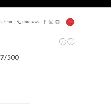
0 - 18:30
038254665
77/500