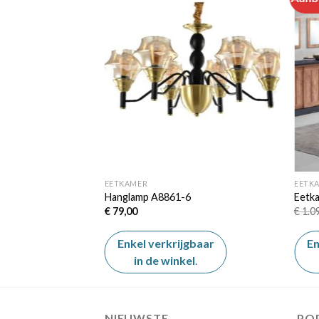
Add to
wishlist
EETKAMER
EETK
Hanglamp A8861-6
Eetk
€
79,00
€
1.0
Enkel verkrijgbaar
En
in de winkel
.
NIEUWSTE
PO