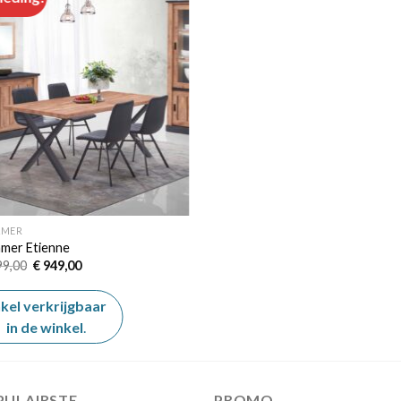
Add to
wishlist
AMER
amer Etienne
Oorspronkelijke
Huidige
99,00
€
949,00
prijs
prijs
was:
is:
€ 1.099,00.
€ 949,00.
kel verkrijgbaar
in de winkel
.
PULAIRSTE
PROMO