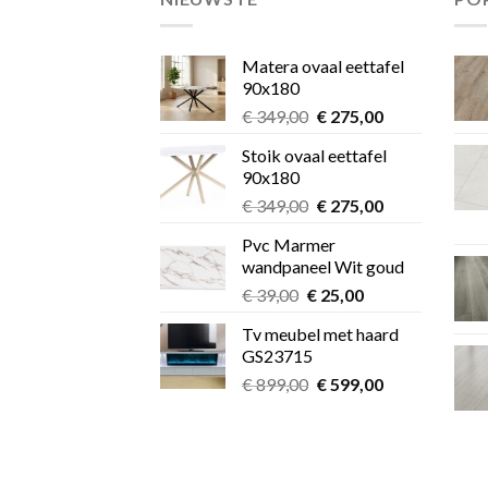
Matera ovaal eettafel
90x180
Oorspronkelijke
Huidige
€
349,00
€
275,00
prijs
prijs
Stoik ovaal eettafel
was:
is:
90x180
€ 349,00.
€ 275,00.
Oorspronkelijke
Huidige
€
349,00
€
275,00
prijs
prijs
Pvc Marmer
was:
is:
wandpaneel Wit goud
€ 349,00.
€ 275,00.
Oorspronkelijke
Huidige
€
39,00
€
25,00
prijs
prijs
Tv meubel met haard
was:
is:
GS23715
€ 39,00.
€ 25,00.
Oorspronkelijke
Huidige
€
899,00
€
599,00
prijs
prijs
was:
is:
€ 899,00.
€ 599,00.