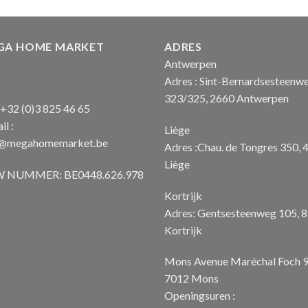
was:
€ 1.850
GA HOME MARKET
ADRES
Antwerpen
Adres : Sint-Bernardsesteenw
323/325, 2660 Antwerpen
: +32 (0)3 825 46 65
il :
Liège
o@megahomemarket.be
Adres :Chau. de Tongres 350, 
Liège
 NUMMER: BE0448.626.978
Kortrijk
Adres: Gentsesteenweg 105, 
Kortrijk
Mons Avenue Maréchal Foch 
7012 Mons
Openingsuren :