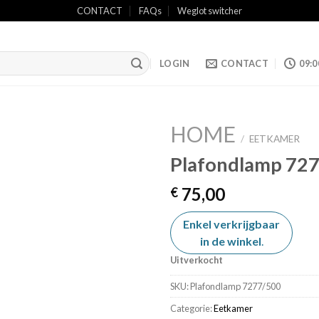
CONTACT
FAQs
Weglot switcher
LOGIN
CONTACT
09:0
HOME
/
EETKAMER
Plafondlamp 72
Add to
75,00
€
wishlist
Enkel verkrijgbaar
in de winkel
.
Uitverkocht
SKU:
Plafondlamp 7277/500
Categorie:
Eetkamer