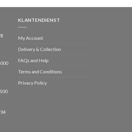
is:
,00.
€ 1.650,00.
KLANTENDIENST
eg
My Account
Delivery & Collection
FAQs and Help
4000
Terms and Conditions
Privacy Policy
8500
934