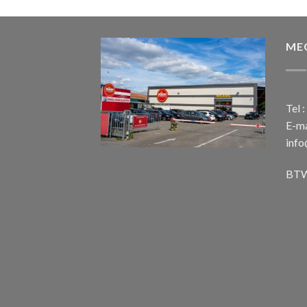
ME
Tel 
E-ma
inf
BTW