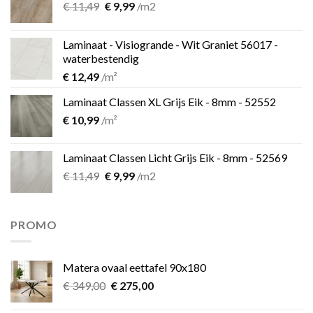
Oorspronkelijke
Huidige
€
11,49
€
9,99
/m2
prijs
prijs
was:
is:
Laminaat - Visiogrande - Wit Graniet 56017 -
€ 11,49.
€ 9,99.
waterbestendig
€
12,49
/m²
Laminaat Classen XL Grijs Eik - 8mm - 52552
€
10,99
/m²
Laminaat Classen Licht Grijs Eik - 8mm - 52569
Oorspronkelijke
Huidige
€
11,49
€
9,99
/m2
prijs
prijs
was:
is:
€ 11,49.
€ 9,99.
PROMO
Matera ovaal eettafel 90x180
Oorspronkelijke
Huidige
€
349,00
€
275,00
prijs
prijs