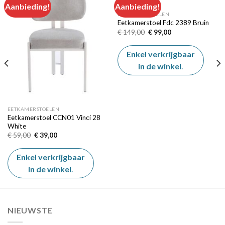
Aanbieding!
Aanbieding!
EETKAMERSTOELEN
Eetkamerstoel Fdc 2389 Bruin
Add to
Add to
wishlist
wishlist
Oorspronkelijke
Huidige
€
149,00
€
99,00
prijs
prijs
was:
is:
€ 149,00.
€ 99,00.
Enkel verkrijgbaar
in de winkel
.
EETKAMERSTOELEN
Eetkamerstoel CCN01 Vinci 28
White
Oorspronkelijke
Huidige
€
59,00
€
39,00
prijs
prijs
was:
is:
€ 59,00.
€ 39,00.
Enkel verkrijgbaar
in de winkel
.
NIEUWSTE