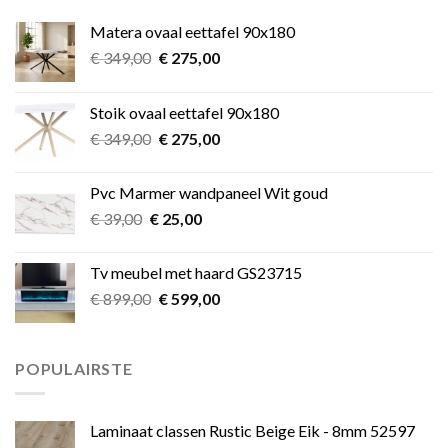
Matera ovaal eettafel 90x180
Oorspronkelijke
Huidige
€
349,00
€
275,00
prijs
prijs
was:
is:
Stoik ovaal eettafel 90x180
€ 349,00.
€ 275,00.
Oorspronkelijke
Huidige
€
349,00
€
275,00
prijs
prijs
was:
is:
Pvc Marmer wandpaneel Wit goud
€ 349,00.
€ 275,00.
Oorspronkelijke
Huidige
€
39,00
€
25,00
prijs
prijs
was:
is:
Tv meubel met haard GS23715
€ 39,00.
€ 25,00.
Oorspronkelijke
Huidige
€
899,00
€
599,00
prijs
prijs
was:
is:
€ 899,00.
€ 599,00.
POPULAIRSTE
Laminaat classen Rustic Beige Eik - 8mm 52597