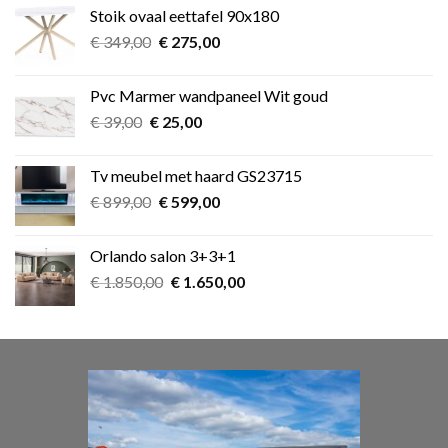
was:
is:
Stoik ovaal eettafel 90x180
€ 349,00.
€ 275,00.
Oorspronkelijke
Huidige
€
349,00
€
275,00
prijs
prijs
was:
is:
Pvc Marmer wandpaneel Wit goud
€ 349,00.
€ 275,00.
Oorspronkelijke
Huidige
€
39,00
€
25,00
prijs
prijs
was:
is:
Tv meubel met haard GS23715
€ 39,00.
€ 25,00.
Oorspronkelijke
Huidige
€
899,00
€
599,00
prijs
prijs
was:
is:
Orlando salon 3+3+1
€ 899,00.
€ 599,00.
Oorspronkelijke
Huidige
€
1.850,00
€
1.650,00
prijs
prijs
was:
is:
€ 1.850,00.
€ 1.650,00.