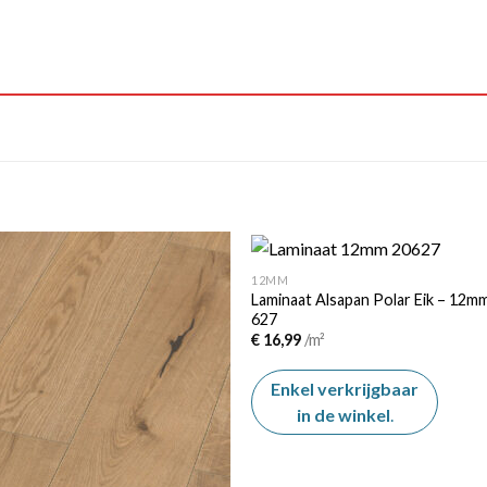
12MM
Laminaat Alsapan Polar Eik – 12m
627
Add to
Add
€
16,99
/m²
wishlist
wishl
Enkel verkrijgbaar
in de winkel
.