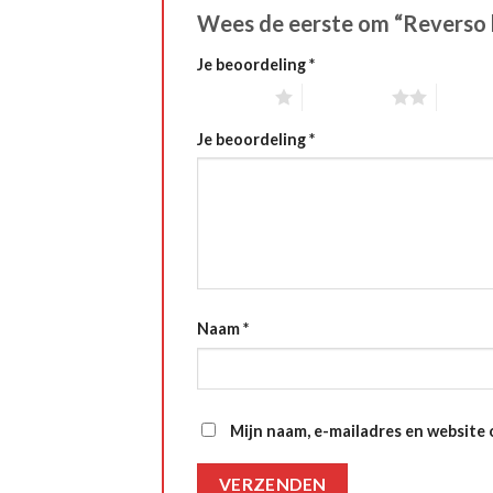
Wees de eerste om “Reverso 
Je beoordeling
*
1 of 5 stars
2 of 5 stars
3 of 5 
Je beoordeling
*
Naam
*
Mijn naam, e-mailadres en website 