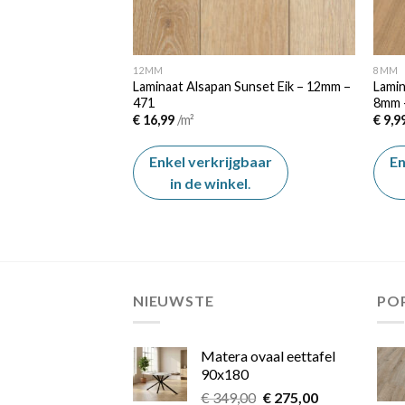
12MM
8MM
Laminaat Alsapan Sunset Eik – 12mm –
Lamin
200 cm
471
8mm 
€
16,99
/m²
€
9,9
Enkel verkrijgbaar
En
gbaar
in de winkel
.
el
.
NIEUWSTE
PO
Matera ovaal eettafel
90x180
Oorspronkelijke
Huidige
€
349,00
€
275,00