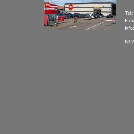
Tel 
E-ma
inf
BTW