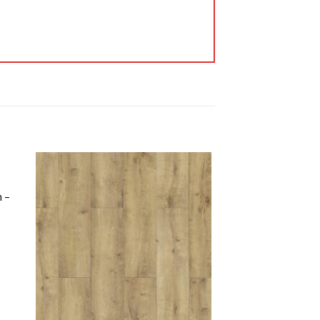
m –
 to
Add to
ist
wishlist