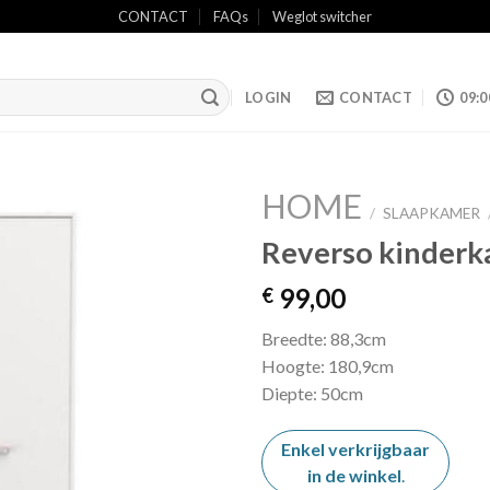
CONTACT
FAQs
Weglot switcher
LOGIN
CONTACT
09:0
HOME
/
SLAAPKAMER
Reverso kinderk
Add to
99,00
€
wishlist
Breedte: 88,3cm
Hoogte: 180,9cm
Diepte: 50cm
Enkel verkrijgbaar
in de winkel
.