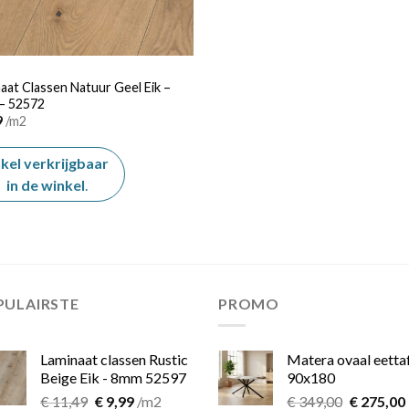
aat Classen Natuur Geel Eik –
– 52572
9
/m2
kel verkrijgbaar
in de winkel
.
PULAIRSTE
PROMO
Laminaat classen Rustic
Matera ovaal eetta
Beige Eik - 8mm 52597
90x180
Oorspronkelijke
Huidige
Oorspron
€
11,49
€
9,99
/m2
€
349,00
€
275,00