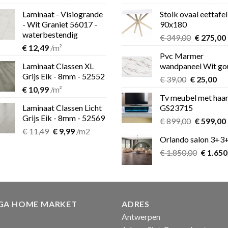
prijs
prijs
prijs
Laminaat - Visiogrande
Stoik ovaal eettafel
was:
is:
was:
i
- Wit Graniet 56017 -
90x180
€ 11,49.
€ 9,99.
€ 349,00.
waterbestendig
Oorspron
€
349,00
€
275,00
€
12,49
/m²
prijs
Pvc Marmer
was:
i
Laminaat Classen XL
wandpaneel Wit go
€ 349,00.
Grijs Eik - 8mm - 52552
Oorspronk
Hu
€
39,00
€
25,00
€
10,99
/m²
prijs
pri
Tv meubel met haa
was:
is:
Laminaat Classen Licht
GS23715
€ 39,00.
€ 2
Grijs Eik - 8mm - 52569
Oorspron
€
899,00
€
599,00
Oorspronkelijke
Huidige
€
11,49
€
9,99
/m2
prijs
Orlando salon 3+3
prijs
prijs
was:
i
was:
is:
Oorspro
€
1.850,00
€ 899,00.
€
1.650
€ 11,49.
€ 9,99.
prijs
was:
€ 1.850
GA HOME MARKET
ADRES
Antwerpen