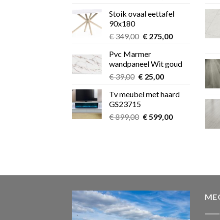
prijs
prijs
Stoik ovaal eettafel
was:
is:
90x180
€ 349,00.
€ 275,00.
Oorspronkelijke
Huidige
€
349,00
€
275,00
prijs
prijs
Pvc Marmer
was:
is:
wandpaneel Wit goud
€ 349,00.
€ 275,00.
Oorspronkelijke
Huidige
€
39,00
€
25,00
prijs
prijs
Tv meubel met haard
was:
is:
GS23715
€ 39,00.
€ 25,00.
Oorspronkelijke
Huidige
€
899,00
€
599,00
prijs
prijs
was:
is:
€ 899,00.
€ 599,00.
ME