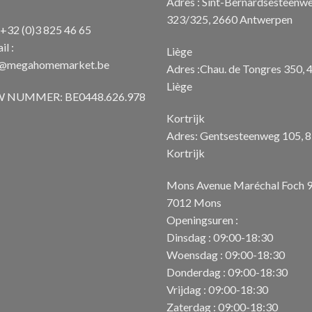
Adres : Sint-Bernardsesteenw
323/325, 2660 Antwerpen
: +32 (0)3 825 46 65
il :
Liège
o@megahomemarket.be
Adres :Chau. de Tongres 350, 
Liège
 NUMMER: BE0448.626.978
Kortrijk
Adres: Gentsesteenweg 105, 
Kortrijk
Mons Avenue Maréchal Foch 
7012 Mons
Openingsuren :
Dinsdag : 09:00-18:30
Woensdag : 09:00-18:30
Donderdag : 09:00-18:30
Vrijdag : 09:00-18:30
Zaterdag : 09:00-18:30