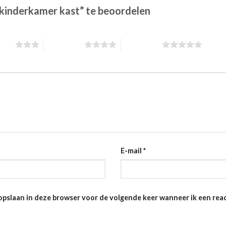
kinderkamer kast” te beoordelen
stars
4 of 5 stars
5 of 5 stars
E-mail
*
opslaan in deze browser voor de volgende keer wanneer ik een reac