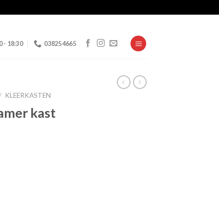
0 - 18:30
038254665
/
KLEERKASTEN
amer kast