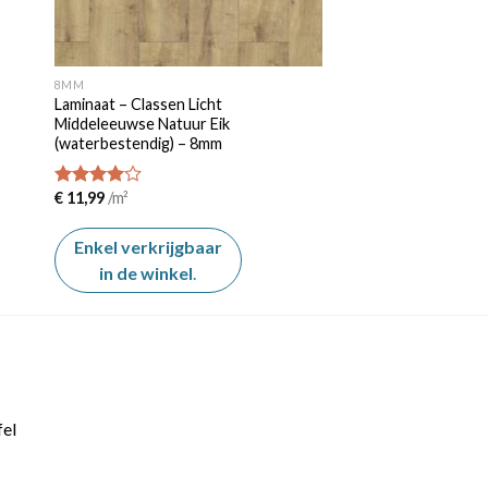
8MM
Laminaat – Classen Licht
Middeleeuwse Natuur Eik
(waterbestendig) – 8mm
€
11,99
/m²
Beoordeeld
4.00
van
de 5
Enkel verkrijgbaar
in de winkel
.
fel
kelijke
Huidige