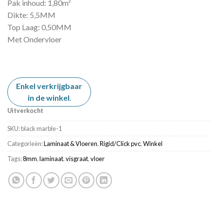
Pak inhoud: 1,80m²
was:
is:
Dikte: 5,5MM
€ 29,99.
€ 19,90.
Top Laag: 0,50MM
Met Ondervloer
Enkel verkrijgbaar
in de winkel
.
Uitverkocht
SKU:
black marble-1
Categorieën:
Laminaat & Vloeren
,
Rigid/Click pvc
,
Winkel
Tags:
8mm
,
laminaat
,
visgraat
,
vloer