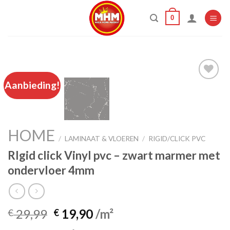
Skip
0
to
content
Aanbieding!
Add to
wishlist
HOME
/
LAMINAAT & VLOEREN
/
RIGID/CLICK PVC
RIgid click Vinyl pvc – zwart marmer met
ondervloer 4mm
Oorspronkelijke
Huidige
29,99
19,90
/m²
€
€
prijs
prijs