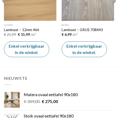
12MM
8MM
Laminaat – 12mm 466
Laminaat – GRIJS 708443
Oorspronkelijke
Huidige
€
25,99
€
15,99
/m²
€
6,99
/m²
prijs
prijs
was:
is:
€ 25,99.
€ 15,99.
Enkel verkrijgbaar
Enkel verkrijgbaar
in de winkel
.
in de winkel
.
NIEUWSTE
Matera ovaal eettafel 90x180
Oorspronkelijke
Huidige
€
349,00
€
275,00
prijs
prijs
was:
is:
Stoik ovaal eettafel 90x180
€ 349,00.
€ 275,00.