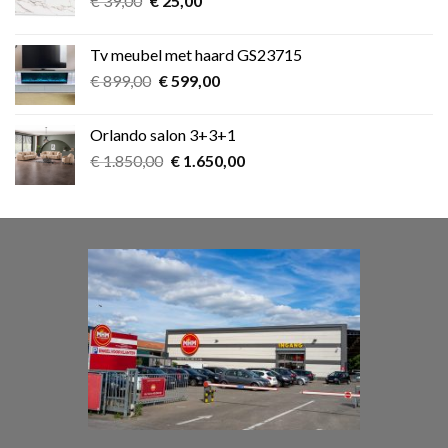
€
39,00
€
25,00
prijs
prijs
was:
is:
Tv meubel met haard GS23715
€ 39,00.
€ 25,00.
Oorspronkelijke
Huidige
€
899,00
€
599,00
prijs
prijs
was:
is:
Orlando salon 3+3+1
€ 899,00.
€ 599,00.
Oorspronkelijke
Huidige
€
1.850,00
€
1.650,00
prijs
prijs
was:
is:
€ 1.850,00.
€ 1.650,00.