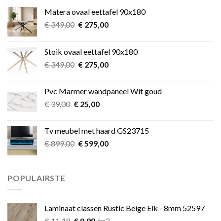
Matera ovaal eettafel 90x180
Oorspronkelijke
Huidige
€
349,00
€
275,00
prijs
prijs
was:
is:
Stoik ovaal eettafel 90x180
€ 349,00.
€ 275,00.
Oorspronkelijke
Huidige
€
349,00
€
275,00
prijs
prijs
was:
is:
Pvc Marmer wandpaneel Wit goud
€ 349,00.
€ 275,00.
Oorspronkelijke
Huidige
€
39,00
€
25,00
prijs
prijs
was:
is:
Tv meubel met haard GS23715
€ 39,00.
€ 25,00.
Oorspronkelijke
Huidige
€
899,00
€
599,00
prijs
prijs
was:
is:
€ 899,00.
€ 599,00.
POPULAIRSTE
Laminaat classen Rustic Beige Eik - 8mm 52597
Oorspronkelijke
Huidige
€
11,49
€
9,99
/m2