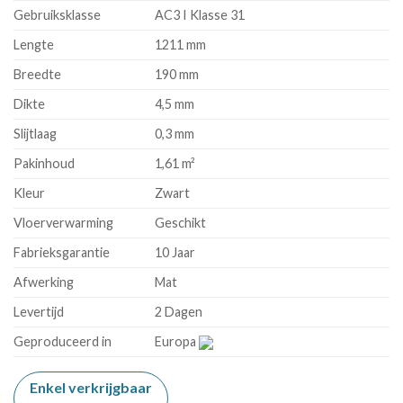
Gebruiksklasse
AC3 I Klasse 31
Lengte
1211 mm
Breedte
190 mm
Dikte
4,5 mm
Slijtlaag
0,3 mm
Pakinhoud
1,61 m²
Kleur
Zwart
Vloerverwarming
Geschikt
Fabrieksgarantie
10 Jaar
Afwerking
Mat
Levertijd
2 Dagen
Geproduceerd in
Europa
Enkel verkrijgbaar