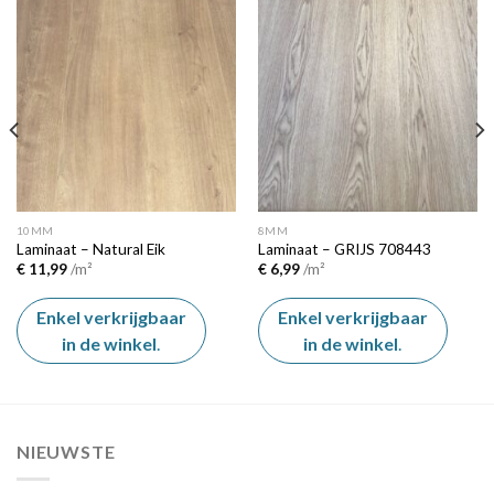
Add to
Add to
wishlist
wishlist
10MM
8MM
Laminaat – Natural Eik
Laminaat – GRIJS 708443
€
11,99
/m²
€
6,99
/m²
Enkel verkrijgbaar
Enkel verkrijgbaar
in de winkel
.
in de winkel
.
NIEUWSTE