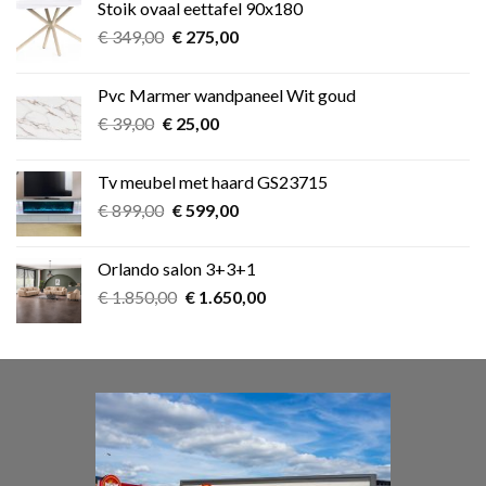
Stoik ovaal eettafel 90x180
€ 349,00.
€ 275,00.
Oorspronkelijke
Huidige
€
349,00
€
275,00
prijs
prijs
was:
is:
Pvc Marmer wandpaneel Wit goud
€ 349,00.
€ 275,00.
Oorspronkelijke
Huidige
€
39,00
€
25,00
prijs
prijs
was:
is:
Tv meubel met haard GS23715
€ 39,00.
€ 25,00.
Oorspronkelijke
Huidige
€
899,00
€
599,00
prijs
prijs
was:
is:
Orlando salon 3+3+1
€ 899,00.
€ 599,00.
Oorspronkelijke
Huidige
€
1.850,00
€
1.650,00
prijs
prijs
was:
is:
€ 1.850,00.
€ 1.650,00.