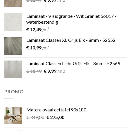
prijs
prijs
was:
is:
Laminaat - Visiogrande - Wit Graniet 56017 -
€ 11,49.
€ 9,99.
waterbestendig
€
12,49
/m²
Laminaat Classen XL Grijs Eik - 8mm - 52552
€
10,99
/m²
Laminaat Classen Licht Grijs Eik - 8mm - 52569
Oorspronkelijke
Huidige
€
11,49
€
9,99
/m2
prijs
prijs
was:
is:
€ 11,49.
€ 9,99.
PROMO
Matera ovaal eettafel 90x180
Oorspronkelijke
Huidige
€
349,00
€
275,00
prijs
prijs
was:
is: