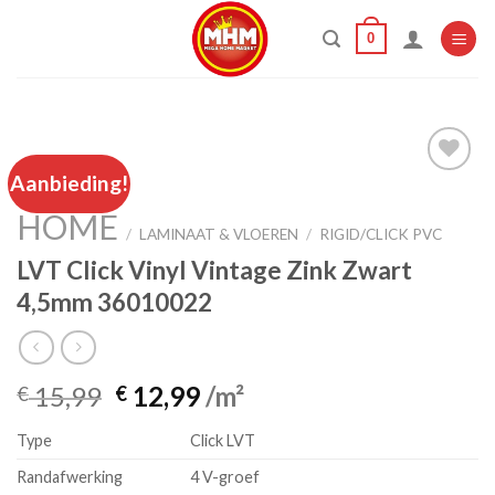
Skip
0
to
content
Aanbieding!
HOME
Add to
/
LAMINAAT & VLOEREN
/
RIGID/CLICK PVC
wishlist
LVT Click Vinyl Vintage Zink Zwart
4,5mm 36010022
Oorspronkelijke
Huidige
15,99
12,99
/m²
€
€
prijs
prijs
Type
Click LVT
was:
is:
€ 15,99.
€ 12,99.
Randafwerking
4 V-groef