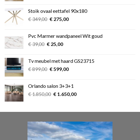
was:
is:
Stoik ovaal eettafel 90x180
€ 349,00.
€ 275,00.
Oorspronkelijke
Huidige
€
349,00
€
275,00
prijs
prijs
was:
is:
Pvc Marmer wandpaneel Wit goud
€ 349,00.
€ 275,00.
Oorspronkelijke
Huidige
€
39,00
€
25,00
prijs
prijs
was:
is:
Tv meubel met haard GS23715
€ 39,00.
€ 25,00.
Oorspronkelijke
Huidige
€
899,00
€
599,00
prijs
prijs
was:
is:
Orlando salon 3+3+1
€ 899,00.
€ 599,00.
Oorspronkelijke
Huidige
€
1.850,00
€
1.650,00
prijs
prijs
was:
is:
€ 1.850,00.
€ 1.650,00.