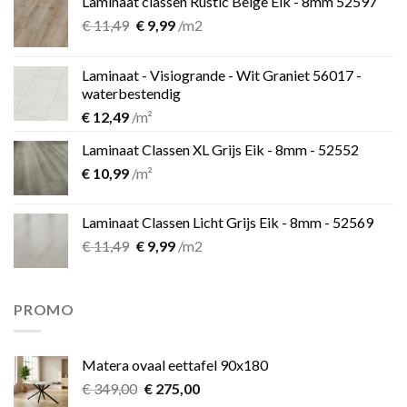
Laminaat classen Rustic Beige Eik - 8mm 52597
Oorspronkelijke
Huidige
€
11,49
€
9,99
/m2
prijs
prijs
was:
is:
Laminaat - Visiogrande - Wit Graniet 56017 -
€ 11,49.
€ 9,99.
waterbestendig
€
12,49
/m²
Laminaat Classen XL Grijs Eik - 8mm - 52552
€
10,99
/m²
Laminaat Classen Licht Grijs Eik - 8mm - 52569
Oorspronkelijke
Huidige
€
11,49
€
9,99
/m2
prijs
prijs
was:
is:
€ 11,49.
€ 9,99.
PROMO
Matera ovaal eettafel 90x180
Oorspronkelijke
Huidige
€
349,00
€
275,00
prijs
prijs