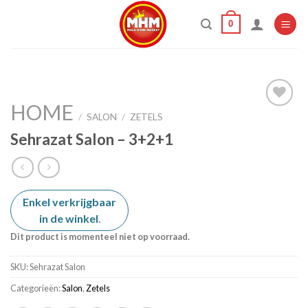
Skip
0
to
content
HOME
/
SALON
/
ZETELS
Sehrazat Salon – 3+2+1
Add to
wishlist
Enkel verkrijgbaar
in de winkel
.
Dit product is momenteel niet op voorraad.
SKU:
Sehrazat Salon
Categorieën:
Salon
,
Zetels