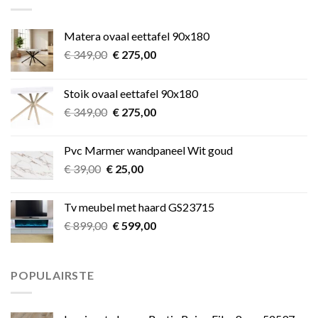
Matera ovaal eettafel 90x180
Oorspronkelijke
Huidige
€
349,00
€
275,00
prijs
prijs
was:
is:
Stoik ovaal eettafel 90x180
€ 349,00.
€ 275,00.
Oorspronkelijke
Huidige
€
349,00
€
275,00
prijs
prijs
was:
is:
Pvc Marmer wandpaneel Wit goud
€ 349,00.
€ 275,00.
Oorspronkelijke
Huidige
€
39,00
€
25,00
prijs
prijs
was:
is:
Tv meubel met haard GS23715
€ 39,00.
€ 25,00.
Oorspronkelijke
Huidige
€
899,00
€
599,00
prijs
prijs
was:
is:
€ 899,00.
€ 599,00.
POPULAIRSTE