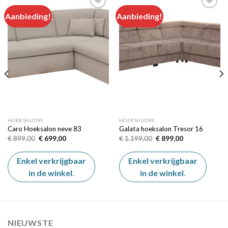
Aanbieding!
Aanbieding!
Add to
Add to
wishlist
wishlist
HOEKSALONS
HOEKSALONS
Caro Hoeksalon neve 83
Galata hoeksalon Tresor 16
Oorspronkelijke
Huidige
Oorspronkelijke
Huidige
€
899,00
€
699,00
€
1.199,00
€
899,00
prijs
prijs
prijs
prijs
was:
is:
was:
is:
€ 899,00.
€ 699,00.
€ 1.199,00.
€ 899,00.
Enkel verkrijgbaar
Enkel verkrijgbaar
in de winkel
.
in de winkel
.
NIEUWSTE