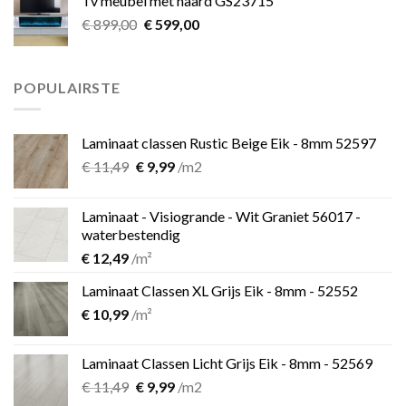
Tv meubel met haard GS23715
€ 39,00.
€ 25,00.
Oorspronkelijke
Huidige
€
899,00
€
599,00
prijs
prijs
was:
is:
€ 899,00.
€ 599,00.
POPULAIRSTE
Laminaat classen Rustic Beige Eik - 8mm 52597
Oorspronkelijke
Huidige
€
11,49
€
9,99
/m2
prijs
prijs
was:
is:
Laminaat - Visiogrande - Wit Graniet 56017 -
€ 11,49.
€ 9,99.
waterbestendig
€
12,49
/m²
Laminaat Classen XL Grijs Eik - 8mm - 52552
€
10,99
/m²
Laminaat Classen Licht Grijs Eik - 8mm - 52569
Oorspronkelijke
Huidige
€
11,49
€
9,99
/m2
prijs
prijs