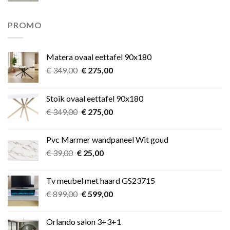
was:
is:
€ 11,49.
€ 9,99.
PROMO
Matera ovaal eettafel 90x180
Oorspronkelijke
Huidige
€
349,00
€
275,00
prijs
prijs
was:
is:
Stoik ovaal eettafel 90x180
€ 349,00.
€ 275,00.
Oorspronkelijke
Huidige
€
349,00
€
275,00
prijs
prijs
was:
is:
Pvc Marmer wandpaneel Wit goud
€ 349,00.
€ 275,00.
Oorspronkelijke
Huidige
€
39,00
€
25,00
prijs
prijs
was:
is:
Tv meubel met haard GS23715
€ 39,00.
€ 25,00.
Oorspronkelijke
Huidige
€
899,00
€
599,00
prijs
prijs
was:
is:
Orlando salon 3+3+1
€ 899,00.
€ 599,00.