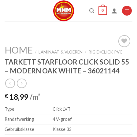
Skip
0
to
content
HOME
/
LAMINAAT & VLOEREN
/
RIGID/CLICK PVC
TARKETT STARFLOOR CLICK SOLID 55
Add to
wishlist
– MODERN OAK WHITE – 36021144
18,99
/m²
€
Type
Click LVT
Randafwerking
4 V-groef
Gebruiksklasse
Klasse 33