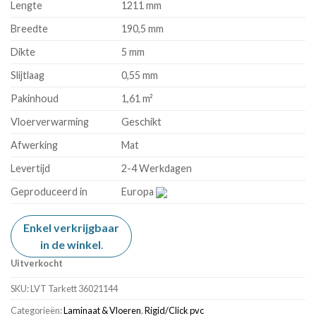
Lengte
1211 mm
Breedte
190,5 mm
Dikte
5 mm
Slijtlaag
0,55 mm
Pakinhoud
1,61 m²
Vloerverwarming
Geschikt
Afwerking
Mat
Levertijd
2-4 Werkdagen
Geproduceerd in
Europa
Enkel verkrijgbaar
in de winkel
.
Uitverkocht
SKU:
LVT Tarkett 36021144
Categorieën:
Laminaat & Vloeren
,
Rigid/Click pvc