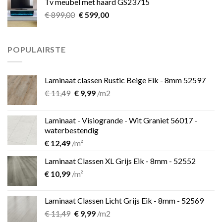
Tv meubel met haard GS23715
€ 39,00.
€ 25,00.
Oorspronkelijke
Huidige
€
899,00
€
599,00
prijs
prijs
was:
is:
€ 899,00.
€ 599,00.
POPULAIRSTE
Laminaat classen Rustic Beige Eik - 8mm 52597
Oorspronkelijke
Huidige
€
11,49
€
9,99
/m2
prijs
prijs
was:
is:
Laminaat - Visiogrande - Wit Graniet 56017 -
€ 11,49.
€ 9,99.
waterbestendig
€
12,49
/m²
Laminaat Classen XL Grijs Eik - 8mm - 52552
€
10,99
/m²
Laminaat Classen Licht Grijs Eik - 8mm - 52569
Oorspronkelijke
Huidige
€
11,49
€
9,99
/m2