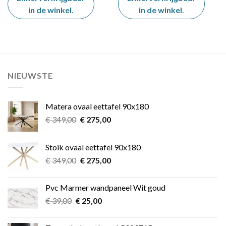
in de winkel
.
in de winkel
.
NIEUWSTE
Matera ovaal eettafel 90x180
Oorspronkelijke
Huidige
€
349,00
€
275,00
prijs
prijs
was:
is:
Stoik ovaal eettafel 90x180
€ 349,00.
€ 275,00.
Oorspronkelijke
Huidige
€
349,00
€
275,00
prijs
prijs
was:
is:
Pvc Marmer wandpaneel Wit goud
€ 349,00.
€ 275,00.
Oorspronkelijke
Huidige
€
39,00
€
25,00
prijs
prijs
was:
is: