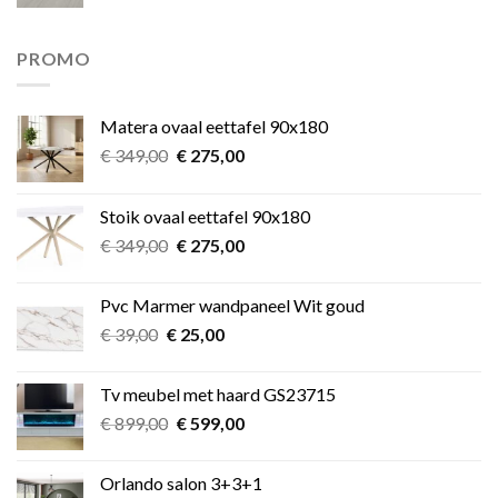
prijs
prijs
was:
is:
€ 11,49.
€ 9,99.
PROMO
Matera ovaal eettafel 90x180
Oorspronkelijke
Huidige
€
349,00
€
275,00
prijs
prijs
was:
is:
Stoik ovaal eettafel 90x180
€ 349,00.
€ 275,00.
Oorspronkelijke
Huidige
€
349,00
€
275,00
prijs
prijs
was:
is:
Pvc Marmer wandpaneel Wit goud
€ 349,00.
€ 275,00.
Oorspronkelijke
Huidige
€
39,00
€
25,00
prijs
prijs
was:
is:
Tv meubel met haard GS23715
€ 39,00.
€ 25,00.
Oorspronkelijke
Huidige
€
899,00
€
599,00
prijs
prijs
was:
is:
Orlando salon 3+3+1
€ 899,00.
€ 599,00.