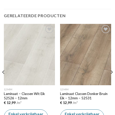
GERELATEERDE PRODUCTEN
Add to
Add to
wishlist
wishlist
12MM
12MM
Laminaat – Classen Wit Eik
Laminaat Classen Donker Bruin
52526 – 12mm
Eik – 12mm – 52531
€
12,99
/m²
€
12,99
/m²
Enkel verkrijgbaar
Enkel verkrijgbaar