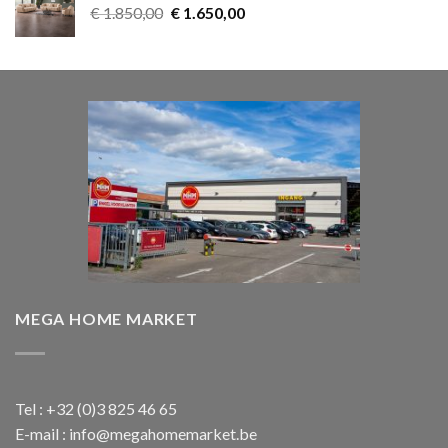
Oorspronkelijke
Huidige
€
1.850,00
€
1.650,00
prijs
prijs
was:
is:
€ 1.850,00.
€ 1.650,00.
MEGA HOME MARKET
Tel : +32 (0)3 825 46 65
E-mail : info@megahomemarket.be