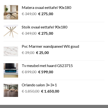
Matera ovaal eettafel 90x180
Oorspronkelijke
Huidige
€
349,00
€
275,00
prijs
prijs
was:
is:
Stoik ovaal eettafel 90x180
€ 349,00.
€ 275,00.
Oorspronkelijke
Huidige
€
349,00
€
275,00
prijs
prijs
was:
is:
Pvc Marmer wandpaneel Wit goud
€ 349,00.
€ 275,00.
Oorspronkelijke
Huidige
€
39,00
€
25,00
prijs
prijs
was:
is:
Tv meubel met haard GS23715
€ 39,00.
€ 25,00.
Oorspronkelijke
Huidige
€
899,00
€
599,00
prijs
prijs
was:
is:
Orlando salon 3+3+1
€ 899,00.
€ 599,00.
Oorspronkelijke
Huidige
€
1.850,00
€
1.650,00
prijs
prijs
was:
is:
€ 1.850,00.
€ 1.650,00.