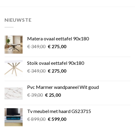
NIEUWSTE
Matera ovaal eettafel 90x180
Oorspronkelijke
Huidige
€
349,00
€
275,00
prijs
prijs
was:
is:
Stoik ovaal eettafel 90x180
€ 349,00.
€ 275,00.
Oorspronkelijke
Huidige
€
349,00
€
275,00
prijs
prijs
was:
is:
Pvc Marmer wandpaneel Wit goud
€ 349,00.
€ 275,00.
Oorspronkelijke
Huidige
€
39,00
€
25,00
prijs
prijs
was:
is:
Tv meubel met haard GS23715
€ 39,00.
€ 25,00.
Oorspronkelijke
Huidige
€
899,00
€
599,00
prijs
prijs
was:
is: