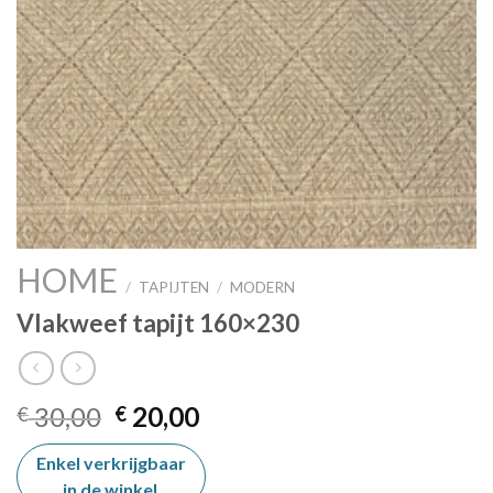
HOME
/
TAPIJTEN
/
MODERN
Vlakweef tapijt 160×230
Oorspronkelijke
Huidige
30,00
20,00
€
€
prijs
prijs
Enkel verkrijgbaar
was:
is:
in de winkel
.