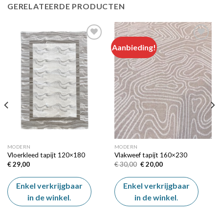
GERELATEERDE PRODUCTEN
Aanbieding!
Add to
Add to
wishlist
wishlist
MODERN
MODERN
Vloerkleed tapijt 120×180
Vlakweef tapijt 160×230
Oorspronkelijke
Huidige
€
29,00
€
30,00
€
20,00
prijs
prijs
was:
is:
€ 30,00.
€ 20,00.
Enkel verkrijgbaar
Enkel verkrijgbaar
in de winkel
.
in de winkel
.