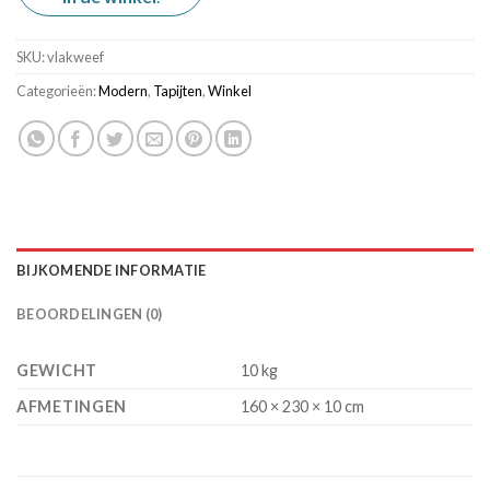
€ 30,00.
€ 20,00.
SKU:
vlakweef
Categorieën:
Modern
,
Tapijten
,
Winkel
BIJKOMENDE INFORMATIE
BEOORDELINGEN (0)
GEWICHT
10 kg
AFMETINGEN
160 × 230 × 10 cm