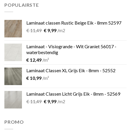
€ 899,00.
€ 599,00.
POPULAIRSTE
Laminaat classen Rustic Beige Eik - 8mm 52597
Oorspronkelijke
Huidige
€
11,49
€
9,99
/m2
prijs
prijs
was:
is:
Laminaat - Visiogrande - Wit Graniet 56017 -
€ 11,49.
€ 9,99.
waterbestendig
€
12,49
/m²
Laminaat Classen XL Grijs Eik - 8mm - 52552
€
10,99
/m²
Laminaat Classen Licht Grijs Eik - 8mm - 52569
Oorspronkelijke
Huidige
€
11,49
€
9,99
/m2
prijs
prijs
was:
is:
€ 11,49.
€ 9,99.
PROMO