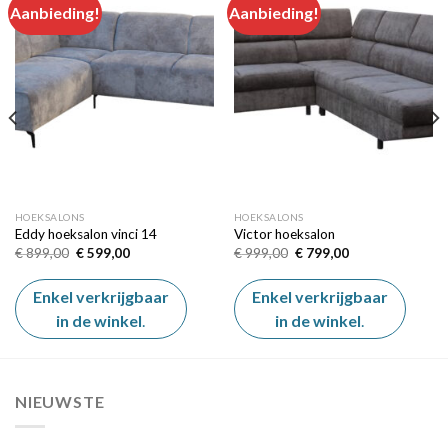
Aanbieding!
Aanbieding!
Add to
Add to
wishlist
wishlist
HOEKSALONS
HOEKSALONS
Eddy hoeksalon vinci 14
Victor hoeksalon
Oorspronkelijke
Huidige
Oorspronkelijke
Huidige
€
899,00
€
599,00
€
999,00
€
799,00
prijs
prijs
prijs
prijs
was:
is:
was:
is:
€ 899,00.
€ 599,00.
€ 999,00.
€ 799,00.
Enkel verkrijgbaar
Enkel verkrijgbaar
in de winkel
.
in de winkel
.
NIEUWSTE