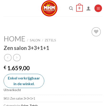
Skip
0
to
content
HOME
/
SALON
/
ZETELS
Zen salon 3+3+1+1
Add to
wishlist
1.659,00
€
Enkel verkrijgbaar
in de winkel
.
Uitverkocht
SKU:
Zen salon 3+3+1+1
Categorieën:
Salon
,
Zetels