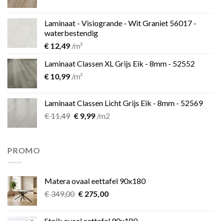
prijs
prijs
was:
is:
Laminaat - Visiogrande - Wit Graniet 56017 -
€ 11,49.
€ 9,99.
waterbestendig
€
12,49
/m²
Laminaat Classen XL Grijs Eik - 8mm - 52552
€
10,99
/m²
Laminaat Classen Licht Grijs Eik - 8mm - 52569
Oorspronkelijke
Huidige
€
11,49
€
9,99
/m2
prijs
prijs
was:
is:
€ 11,49.
€ 9,99.
PROMO
Matera ovaal eettafel 90x180
Oorspronkelijke
Huidige
€
349,00
€
275,00
prijs
prijs
was:
is:
Stoik ovaal eettafel 90x180