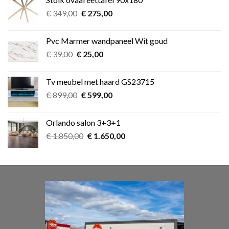
€ 349,00.
€ 275,00.
Oorspronkelijke
Huidige
€
349,00
€
275,00
prijs
prijs
was:
is:
Pvc Marmer wandpaneel Wit goud
€ 349,00.
€ 275,00.
Oorspronkelijke
Huidige
€
39,00
€
25,00
prijs
prijs
was:
is:
Tv meubel met haard GS23715
€ 39,00.
€ 25,00.
Oorspronkelijke
Huidige
€
899,00
€
599,00
prijs
prijs
was:
is:
Orlando salon 3+3+1
€ 899,00.
€ 599,00.
Oorspronkelijke
Huidige
€
1.850,00
€
1.650,00
prijs
prijs
was:
is:
€ 1.850,00.
€ 1.650,00.