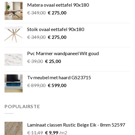
Matera ovaal eettafel 90x180
Oorspronkelijke
Huidige
€
349,00
€
275,00
prijs
prijs
was:
is:
Stoik ovaal eettafel 90x180
€ 349,00.
€ 275,00.
Oorspronkelijke
Huidige
€
349,00
€
275,00
prijs
prijs
was:
is:
Pvc Marmer wandpaneel Wit goud
€ 349,00.
€ 275,00.
Oorspronkelijke
Huidige
€
39,00
€
25,00
prijs
prijs
was:
is:
Tv meubel met haard GS23715
€ 39,00.
€ 25,00.
Oorspronkelijke
Huidige
€
899,00
€
599,00
prijs
prijs
was:
is:
€ 899,00.
€ 599,00.
POPULAIRSTE
Laminaat classen Rustic Beige Eik - 8mm 52597
Oorspronkelijke
Huidige
€
11,49
€
9,99
/m2