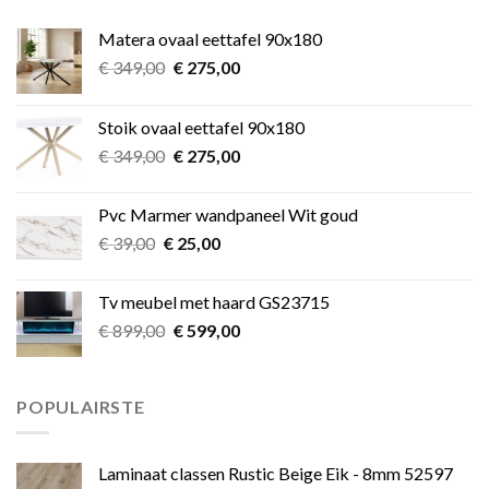
Matera ovaal eettafel 90x180
Oorspronkelijke
Huidige
€
349,00
€
275,00
prijs
prijs
was:
is:
Stoik ovaal eettafel 90x180
€ 349,00.
€ 275,00.
Oorspronkelijke
Huidige
€
349,00
€
275,00
prijs
prijs
was:
is:
Pvc Marmer wandpaneel Wit goud
€ 349,00.
€ 275,00.
Oorspronkelijke
Huidige
€
39,00
€
25,00
prijs
prijs
was:
is:
Tv meubel met haard GS23715
€ 39,00.
€ 25,00.
Oorspronkelijke
Huidige
€
899,00
€
599,00
prijs
prijs
was:
is:
€ 899,00.
€ 599,00.
POPULAIRSTE
Laminaat classen Rustic Beige Eik - 8mm 52597