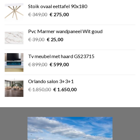
was:
is:
Stoik ovaal eettafel 90x180
€ 349,00.
€ 275,00.
Oorspronkelijke
Huidige
€
349,00
€
275,00
prijs
prijs
was:
is:
Pvc Marmer wandpaneel Wit goud
€ 349,00.
€ 275,00.
Oorspronkelijke
Huidige
€
39,00
€
25,00
prijs
prijs
was:
is:
Tv meubel met haard GS23715
€ 39,00.
€ 25,00.
Oorspronkelijke
Huidige
€
899,00
€
599,00
prijs
prijs
was:
is:
Orlando salon 3+3+1
€ 899,00.
€ 599,00.
Oorspronkelijke
Huidige
€
1.850,00
€
1.650,00
prijs
prijs
was:
is:
€ 1.850,00.
€ 1.650,00.