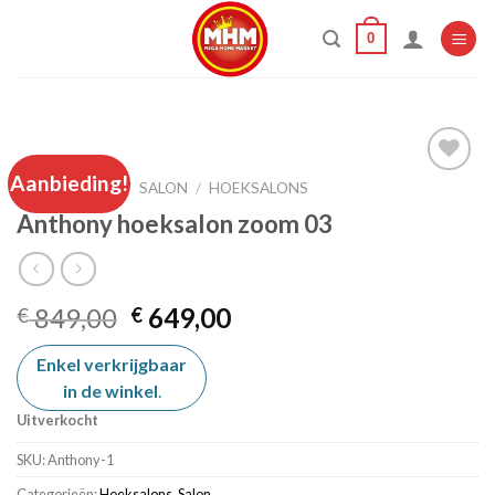
Skip
0
to
content
HOME
Aanbieding!
/
SALON
/
HOEKSALONS
Anthony hoeksalon zoom 03
Add to
wishlist
Oorspronkelijke
Huidige
849,00
649,00
€
€
prijs
prijs
Enkel verkrijgbaar
was:
is:
in de winkel
€ 849,00.
.
€ 649,00.
Uitverkocht
SKU:
Anthony-1
Categorieën:
Hoeksalons
,
Salon