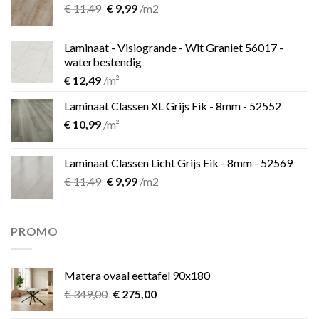
Oorspronkelijke
Huidige
€
11,49
€
9,99
/m2
prijs
prijs
was:
is:
Laminaat - Visiogrande - Wit Graniet 56017 -
€ 11,49.
€ 9,99.
waterbestendig
€
12,49
/m²
Laminaat Classen XL Grijs Eik - 8mm - 52552
€
10,99
/m²
Laminaat Classen Licht Grijs Eik - 8mm - 52569
Oorspronkelijke
Huidige
€
11,49
€
9,99
/m2
prijs
prijs
was:
is:
€ 11,49.
€ 9,99.
PROMO
Matera ovaal eettafel 90x180
Oorspronkelijke
Huidige
€
349,00
€
275,00
prijs
prijs