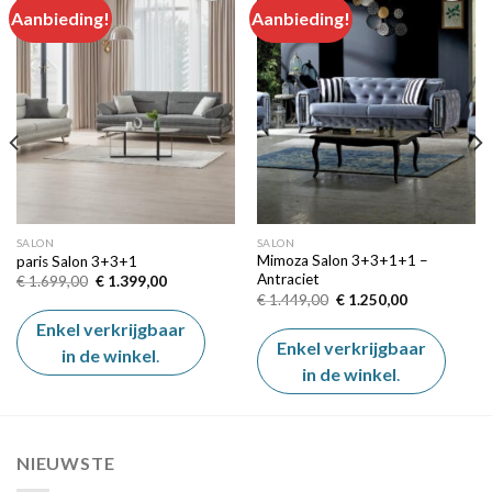
Aanbieding!
Aanbieding!
Add to
Add to
wishlist
wishlist
SALON
SALON
Mimoza Salon 3+3+1+1 –
paris Salon 3+3+1
Antraciet
Oorspronkelijke
Huidige
€
1.699,00
€
1.399,00
prijs
prijs
Oorspronkelijke
Huidige
€
1.449,00
€
1.250,00
was:
is:
prijs
prijs
€ 1.699,00.
€ 1.399,00.
was:
is:
Enkel verkrijgbaar
€ 1.449,00.
€ 1.250,00.
Enkel verkrijgbaar
in de winkel
.
in de winkel
.
NIEUWSTE