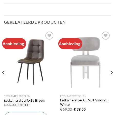
GERELATEERDE PRODUCTEN
Aanbieding!
Aanbieding!
Add to
Add to
wishlist
wishlist
EETKAMERSTOELEN
EETKAMERSTOELEN
Eetkamerstoel CCN01 Vinci 28
Eetkamerstoel C-13 Brown
White
Oorspronkelijke
Huidige
€
45,00
€
20,00
prijs
prijs
Oorspronkelijke
Huidige
€
59,00
€
39,00
was:
is:
prijs
prijs
€ 45,00.
€ 20,00.