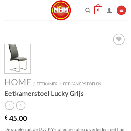
Skip
0
to
content
Add to
wishlist
HOME
/
EETKAMER
/
EETKAMERSTOELEN
Eetkamerstoel Lucky Grijs
45,00
€
De stoelen uit de LUCKY-collectie zullen u verleiden met hun