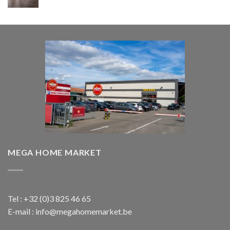
prijs
prijs
was:
is:
€ 1.850,00.
€ 1.650,00.
MEGA HOME MARKET
Tel : +32 (0)3 825 46 65
E-mail : info@megahomemarket.be