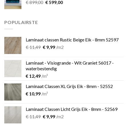
Oorspronkelijke
Huidige
€
899,00
€
599,00
prijs
prijs
was:
is:
€ 899,00.
€ 599,00.
POPULAIRSTE
Laminaat classen Rustic Beige Eik - 8mm 52597
Oorspronkelijke
Huidige
€
11,49
€
9,99
/m2
prijs
prijs
was:
is:
Laminaat - Visiogrande - Wit Graniet 56017 -
€ 11,49.
€ 9,99.
waterbestendig
€
12,49
/m²
Laminaat Classen XL Grijs Eik - 8mm - 52552
€
10,99
/m²
Laminaat Classen Licht Grijs Eik - 8mm - 52569
Oorspronkelijke
Huidige
€
11,49
€
9,99
/m2
prijs
prijs