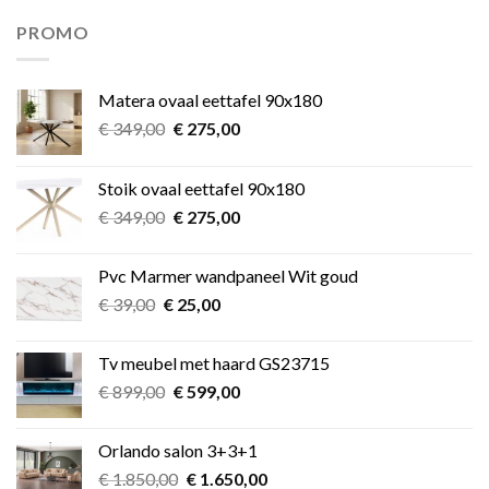
was:
is:
€ 11,49.
€ 9,99.
PROMO
Matera ovaal eettafel 90x180
Oorspronkelijke
Huidige
€
349,00
€
275,00
prijs
prijs
was:
is:
Stoik ovaal eettafel 90x180
€ 349,00.
€ 275,00.
Oorspronkelijke
Huidige
€
349,00
€
275,00
prijs
prijs
was:
is:
Pvc Marmer wandpaneel Wit goud
€ 349,00.
€ 275,00.
Oorspronkelijke
Huidige
€
39,00
€
25,00
prijs
prijs
was:
is:
Tv meubel met haard GS23715
€ 39,00.
€ 25,00.
Oorspronkelijke
Huidige
€
899,00
€
599,00
prijs
prijs
was:
is:
Orlando salon 3+3+1
€ 899,00.
€ 599,00.
Oorspronkelijke
Huidige
€
1.850,00
€
1.650,00