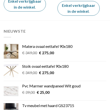
was:
is:
Enkel verkrijgbaar
€ 59,00.
€ 39,00.
Enkel verkrijgbaar
in de winkel
.
in de winkel
.
NIEUWSTE
Matera ovaal eettafel 90x180
Oorspronkelijke
Huidige
€
349,00
€
275,00
prijs
prijs
was:
is:
Stoik ovaal eettafel 90x180
€ 349,00.
€ 275,00.
Oorspronkelijke
Huidige
€
349,00
€
275,00
prijs
prijs
was:
is:
Pvc Marmer wandpaneel Wit goud
€ 349,00.
€ 275,00.
Oorspronkelijke
Huidige
€
39,00
€
25,00
prijs
prijs
was:
is:
Tv meubel met haard GS23715
€ 39,00.
€ 25,00.