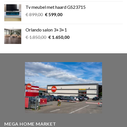
was:
is:
Tv meubel met haard GS23715
€ 39,00.
€ 25,00.
Oorspronkelijke
Huidige
€
899,00
€
599,00
prijs
prijs
was:
is:
Orlando salon 3+3+1
€ 899,00.
€ 599,00.
Oorspronkelijke
Huidige
€
1.850,00
€
1.650,00
prijs
prijs
was:
is:
€ 1.850,00.
€ 1.650,00.
MEGA HOME MARKET