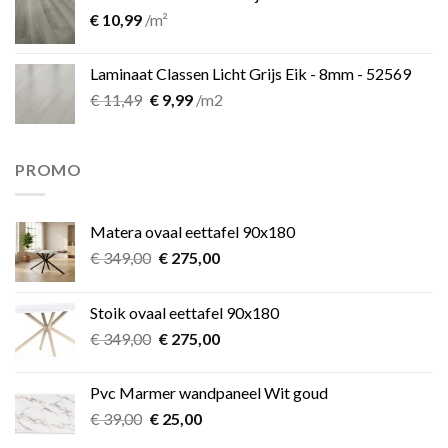
€
10,99
/m²
Laminaat Classen Licht Grijs Eik - 8mm - 52569
Oorspronkelijke
Huidige
€
11,49
€
9,99
/m2
prijs
prijs
was:
is:
€ 11,49.
€ 9,99.
PROMO
Matera ovaal eettafel 90x180
Oorspronkelijke
Huidige
€
349,00
€
275,00
prijs
prijs
was:
is:
Stoik ovaal eettafel 90x180
€ 349,00.
€ 275,00.
Oorspronkelijke
Huidige
€
349,00
€
275,00
prijs
prijs
was:
is:
Pvc Marmer wandpaneel Wit goud
€ 349,00.
€ 275,00.
Oorspronkelijke
Huidige
€
39,00
€
25,00
prijs
prijs