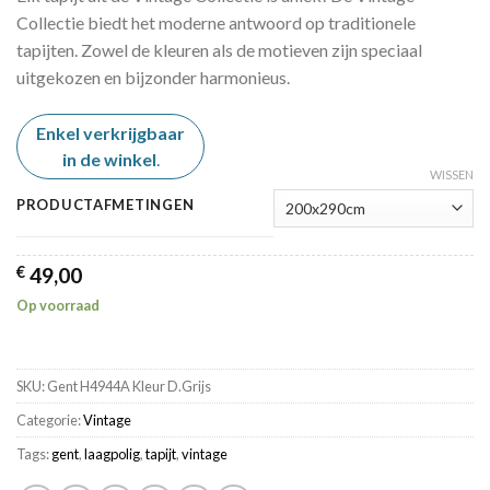
€ 10,00
Collectie biedt het moderne antwoord op traditionele
through
tapijten. Zowel de kleuren als de motieven zijn speciaal
€ 49,00
uitgekozen en bijzonder harmonieus.
Enkel verkrijgbaar
in de winkel
.
WISSEN
PRODUCTAFMETINGEN
€
49,00
Op voorraad
SKU:
Gent H4944A Kleur D.Grijs
Categorie:
Vintage
Tags:
gent
,
laagpolig
,
tapijt
,
vintage