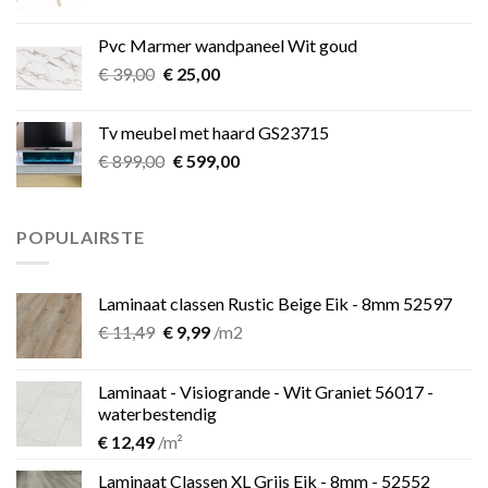
prijs
prijs
was:
is:
Pvc Marmer wandpaneel Wit goud
€ 349,00.
€ 275,00.
Oorspronkelijke
Huidige
€
39,00
€
25,00
prijs
prijs
was:
is:
Tv meubel met haard GS23715
€ 39,00.
€ 25,00.
Oorspronkelijke
Huidige
€
899,00
€
599,00
prijs
prijs
was:
is:
€ 899,00.
€ 599,00.
POPULAIRSTE
Laminaat classen Rustic Beige Eik - 8mm 52597
Oorspronkelijke
Huidige
€
11,49
€
9,99
/m2
prijs
prijs
was:
is:
Laminaat - Visiogrande - Wit Graniet 56017 -
€ 11,49.
€ 9,99.
waterbestendig
€
12,49
/m²
Laminaat Classen XL Grijs Eik - 8mm - 52552