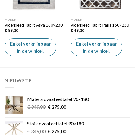
MODERN
MODERN
Vloerkleed Tapijt Asya 160×230
Vloerkleed Tapijt Paris 160×230
€
59,00
€
49,00
Enkel verkrijgbaar
Enkel verkrijgbaar
in de winkel
.
in de winkel
.
NIEUWSTE
Matera ovaal eettafel 90x180
Oorspronkelijke
Huidige
€
349,00
€
275,00
prijs
prijs
was:
is:
Stoik ovaal eettafel 90x180
€ 349,00.
€ 275,00.
Oorspronkelijke
Huidige
€
349,00
€
275,00