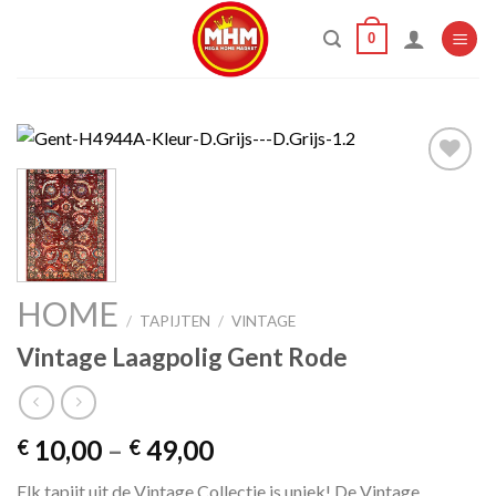
Skip
0
to
content
Add to
wishlist
HOME
/
TAPIJTEN
/
VINTAGE
Vintage Laagpolig Gent Rode
Price
10,00
–
49,00
€
€
range:
Elk tapijt uit de Vintage Collectie is uniek! De Vintage